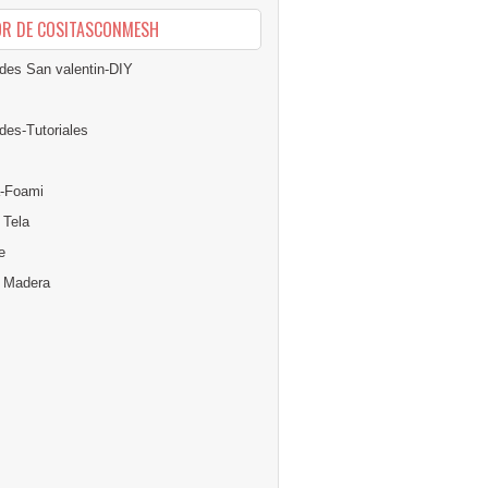
OR DE COSITASCONMESH
des San valentin-DIY
des-Tutoriales
-Foami
 Tela
e
n Madera