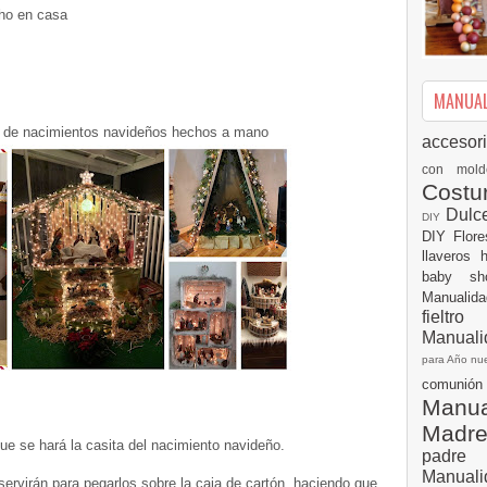
ho en casa
MANUALI
 de nacimientos navideños hechos a mano
accesor
con mol
Cost
Dulc
DIY
DIY
Flor
llaveros
baby s
Manualid
fielt
Manuali
para Año n
comuni
Manual
Madr
que se hará la casita del nacimiento navideño.
padre
Manuali
 servirán para pegarlos sobre la caja de cartón, haciendo que