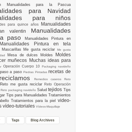
ión
Manualidades para la Pascua
lidades para Navidad
alidades para niños
Manualidades
ades para quince años
Manualidades
an valentin
 a paso
Manualidades Pintura en
Manualidades Pintura en tela
e
Mascarillas
Me gusta reciclar
Me gusta
Moldes
Mesa de dulces
Moldes
vidad
acer muñecos
Muchas ideas para
Operación Cuerpo 10
av
Packaging navideño
recetas de
 paso a paso
Piedras Pintadas
reciclamos
Remedios caseros
Reto
Reto me gusta reciclar
Reto Operación
Y
tejidos
Salud
Tips
0
Reto packaging navideño
ogar
Tips para Manualidades
Tratamientos
video-
abello
Tratamientos para la piel
es
vídeo-tutoriales
Vídeos-Maquillaje
r
Tags
Blog Archives