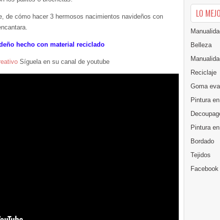
LO MEJ
alle, de cómo hacer 3 hermosos nacimientos navideños con
 encantara.
Manualida
deño hecho con material reciclado
Belleza
Manualida
reativo
Síguela en su canal de youtube
Reciclaje
Goma eva
Pintura en
Decoupag
Pintura e
Bordado
Tejidos
Facebook