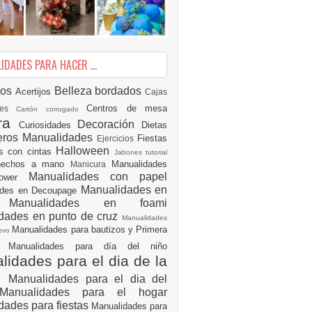
DADES PARA HACER ...
ios
Belleza
bordados
Acertijos
Cajas
Centros de mesa
des
Cartón corrugado
ura
Decoración
Curiosidades
Dietas
eros Manualidades
Fiestas
Ejercicios
Halloween
es con cintas
Jabones tutorial
 hechos a mano
Manualidades
Manicura
Manualidades con papel
hower
Manualidades en
ades en Decoupage
ro
Manualidades en foami
dades en punto de cruz
Manualidades
Manualidades para bautizos y Primera
uevo
ón
Manualidades para día del niño
idades para el dia de la
e
Manualidades para el dia del
Manualidades para el hogar
dades para fiestas
Manualidades para