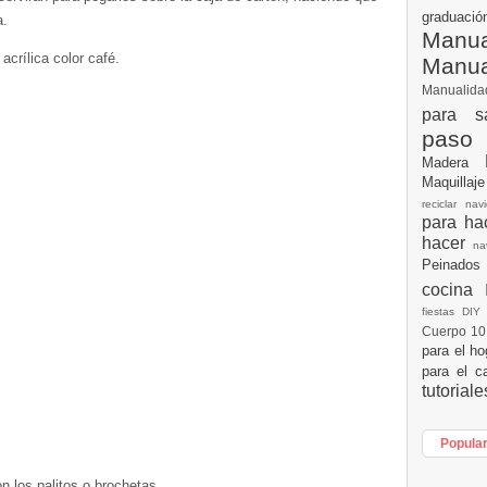
graduac
a.
Manua
acrílica color café.
Manu
Manualid
para s
paso
Madera
Maquillaj
reciclar na
para h
hacer
n
Peinados
cocina
fiestas DI
Cuerpo 1
para el h
para el c
tutorial
Popula
n los palitos o brochetas.