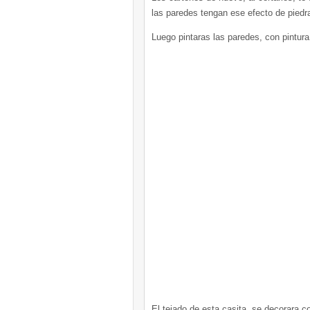
las paredes tengan ese efecto de piedr
Luego pintaras las paredes, con pintura 
El tejado de esta casita, se decorara co