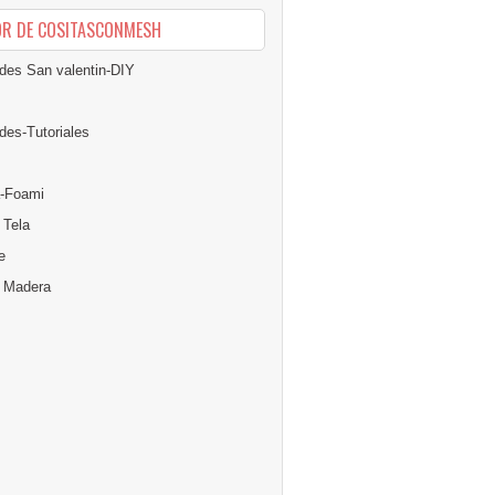
OR DE COSITASCONMESH
des San valentin-DIY
des-Tutoriales
-Foami
 Tela
e
n Madera