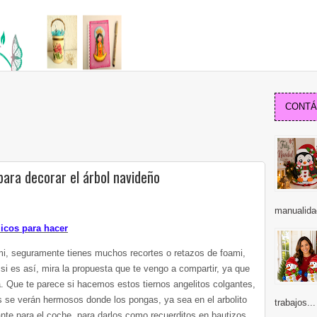
CONTÁC
para decorar el árbol navideño
manualida
icos para hacer
mi, seguramente tienes muchos recortes o retazos de foami,
si es así, mira la propuesta que te vengo a compartir, ya que
. Que te parece si hacemos estos tiernos angelitos colgantes,
 se verán hermosos donde los pongas, ya sea en el arbolito
trabajos...
nte para el coche, para darlos como recuerditos en bautizos,