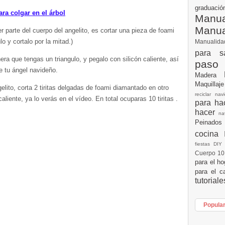
graduac
ra colgar en el árbol
Manua
Manu
 parte del cuerpo del angelito, es cortar una pieza de foami
o y cortalo por la mitad.)
Manualid
para s
nera que tengas un triangulo, y pegalo con silicón caliente, así
paso
e tu ángel navideño.
Madera
Maquillaj
elito, corta 2 tiritas delgadas de foami diamantado en otro
reciclar na
aliente, ya lo verás en el vídeo. En total ocuparas 10 tiritas .
para h
hacer
n
Peinados
cocina
fiestas DI
Cuerpo 1
para el h
para el c
tutorial
Popula