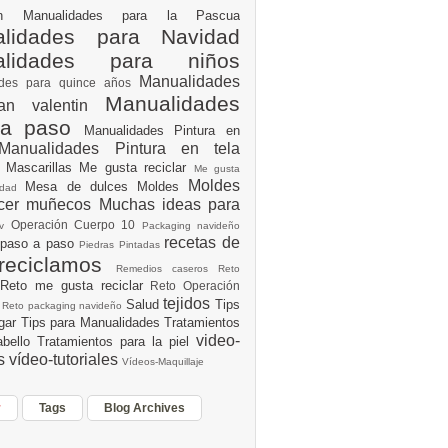
ión
Manualidades para la Pascua
lidades para Navidad
alidades para niños
Manualidades
ades para quince años
Manualidades
an valentin
 a paso
Manualidades Pintura en
Manualidades Pintura en tela
e
Mascarillas
Me gusta reciclar
Me gusta
Moldes
Mesa de dulces
Moldes
vidad
acer muñecos
Muchas ideas para
Operación Cuerpo 10
av
Packaging navideño
recetas de
 paso a paso
Piedras Pintadas
reciclamos
Remedios caseros
Reto
Reto me gusta reciclar
Reto Operación
Y
tejidos
Salud
Tips
0
Reto packaging navideño
ogar
Tips para Manualidades
Tratamientos
video-
abello
Tratamientos para la piel
es
vídeo-tutoriales
Vídeos-Maquillaje
r
Tags
Blog Archives