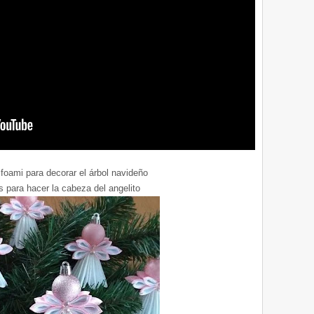
 foami para decorar el árbol navideño
 para hacer la cabeza del angelito