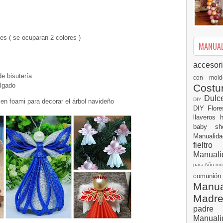
s ( se ocuparan 2 colores )
MANUALI
accesor
e bisutería
con mol
elgado
Cost
Dulc
DIY
decorar el árbol navideño
DIY
Flor
llaveros
baby s
Manualid
fielt
Manuali
para Año n
comuni
Manual
Madr
padre
Manuali