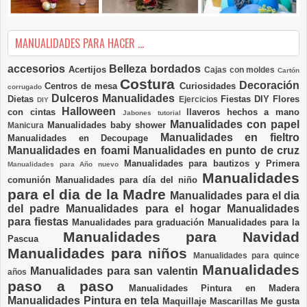
MANUALIDADES PARA HACER ...
accesorios
Belleza
bordados
Acertijos
Cajas con moldes
Cartón
Costura
Decoración
Centros de mesa
Curiosidades
corrugado
Dulceros Manualidades
Dietas
Fiestas DIY
Flores
Ejercicios
DIY
Halloween
con cintas
llaveros hechos a mano
Jabones tutorial
Manualidades con papel
Manualidades baby shower
Manicura
Manualidades en fieltro
Manualidades en Decoupage
Manualidades en foami
Manualidades en punto de cruz
Manualidades para bautizos y Primera
Manualidades para Año nuevo
Manualidades
comunión
Manualidades para día del niño
para el dia de la Madre
Manualidades para el dia
del padre
Manualidades para el hogar
Manualidades
para fiestas
Manualidades para graduación
Manualidades para la
Manualidades para Navidad
Pascua
Manualidades para niños
Manualidades para quince
Manualidades
Manualidades para san valentin
años
paso a paso
Manualidades Pintura en Madera
Manualidades Pintura en tela
Maquillaje
Mascarillas
Me gusta