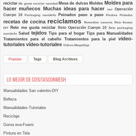
Moldes para
reciclar
Mesa de dulces
Moldes
Me gusta reciclar navidad
hacer muñecos
Muchas ideas para hacer
Operación
nav
Peinados paso a paso
Cuerpo 10
Packaging navideño
Piedras Pintadas
reciclamos
recetas de cocina
Remedios caseros
Reto fiestas
Reto me gusta reciclar
Reto Operación Cuerpo 10
DIY
Reto packaging
tejidos
Salud
Tips para el hogar
Tips para Manualidades
navideño
video-
Tratamientos para el cabello
Tratamientos para la piel
tutoriales
vídeo-tutoriales
Vídeos-Maquillaje
Popular
Tags
Blog Archives
LO MEJOR DE COSITASCONMESH
Manualidades San valentin-DIY
Belleza
Manualidades-Tutoriales
Reciclaje
Goma eva-Foami
Pintura en Tela