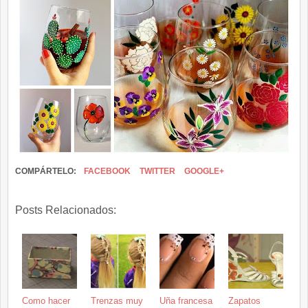
COMPÁRTELO:
FACEBOOK
TWITTER
GOOGLE+
Posts Relacionados:
Como hacer
Trenzas muy
Uña francesa
Zapatos