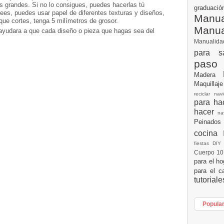
 grandes. Si no lo consigues, puedes hacerlas tú
graduac
ees, puedes usar papel de diferentes texturas y diseños,
Manua
ue cortes, tenga 5 milímetros de grosor.
Manu
e ayudara a que cada diseño o pieza que hagas sea del
Manualid
para s
paso
Madera
Maquillaj
reciclar na
para h
hacer
n
Peinados
cocina
fiestas DI
Cuerpo 1
para el h
para el c
tutorial
Popula