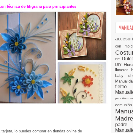
con técnica de filigrana para principiantes
MANUALI
accesor
con mol
Cost
Dulc
DIY
DIY
Flor
llaveros
baby s
Manualid
fielt
Manuali
para Año n
comuni
Manual
Madr
padre
Manuali
 tarjeta, lo puedes comprar en tiendas online de