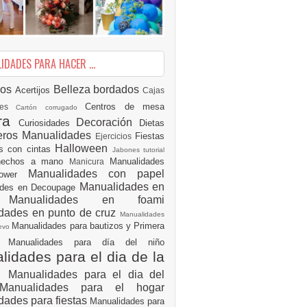
DADES PARA HACER ...
ios
Belleza
bordados
Acertijos
Cajas
Centros de mesa
des
Cartón corrugado
ura
Decoración
Curiosidades
Dietas
eros Manualidades
Fiestas
Ejercicios
Halloween
es con cintas
Jabones tutorial
 hechos a mano
Manualidades
Manicura
Manualidades con papel
hower
Manualidades en
ades en Decoupage
ro
Manualidades en foami
dades en punto de cruz
Manualidades
Manualidades para bautizos y Primera
uevo
ón
Manualidades para día del niño
idades para el dia de la
e
Manualidades para el dia del
Manualidades para el hogar
dades para fiestas
Manualidades para