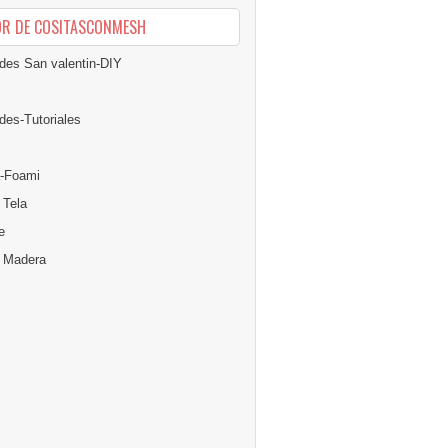
OR DE COSITASCONMESH
des San valentin-DIY
des-Tutoriales
-Foami
 Tela
e
n Madera