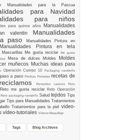
ión
Manualidades para la Pascua
lidades para Navidad
alidades para niños
Manualidades
ades para quince años
Manualidades
an valentin
 a paso
Manualidades Pintura en
Manualidades Pintura en tela
e
Mascarillas
Me gusta reciclar
Me gusta
Moldes
Mesa de dulces
Moldes
vidad
acer muñecos
Muchas ideas para
Operación Cuerpo 10
av
Packaging navideño
recetas de
 paso a paso
Piedras Pintadas
reciclamos
Remedios caseros
Reto
Reto me gusta reciclar
Reto Operación
Y
tejidos
Salud
Tips
0
Reto packaging navideño
ogar
Tips para Manualidades
Tratamientos
video-
abello
Tratamientos para la piel
es
vídeo-tutoriales
Vídeos-Maquillaje
r
Tags
Blog Archives