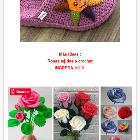
Más ideas :
Rosas tejidas a crochet
INGRESA
AQUÍ
Guardar