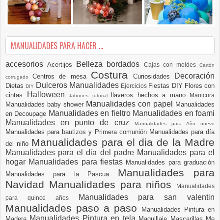
MANUALIDADES PARA HACER ...
accesorios
Belleza
bordados
Acertijos
Cajas con moldes
Cartón
Costura
Decoración
Centros de mesa
Curiosidades
corrugado
Dulceros Manualidades
Dietas
Fiestas DIY
Flores con
Ejercicios
DIY
Halloween
cintas
llaveros hechos a mano
Manicura
Jabones tutorial
Manualidades con papel
Manualidades baby shower
Manualidades
Manualidades en fieltro
Manualidades en foami
en Decoupage
Manualidades en punto de cruz
Manualidades para Año nuevo
Manualidades para bautizos y Primera comunión
Manualidades para día
Manualidades para el dia de la Madre
del niño
Manualidades para el dia del padre
Manualidades para el
hogar
Manualidades para fiestas
Manualidades para graduación
Manualidades para
Manualidades para la Pascua
Navidad
Manualidades para niños
Manualidades
Manualidades para san valentin
para quince años
Manualidades paso a paso
Manualidades Pintura en
Manualidades Pintura en tela
Madera
Maquillaje
Mascarillas
Me