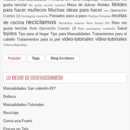
Moldes
gusta reciclar
Mesa de dulces
Moldes
Me gusta reciclar navidad
para hacer muñecos
Muchas ideas para hacer
Operación
nav
recetas
Peinados paso a paso
Cuerpo 10
Packaging navideño
Piedras Pintadas
reciclamos
de cocina
Reto me
Remedios caseros
Reto fiestas DIY
gusta reciclar
Salud
Reto Operación Cuerpo 10
Reto packaging navideño
tejidos
Tips para el hogar
Tips para Manualidades
Tratamientos para el
video-tutoriales
vídeo-tutoriales
cabello
Tratamientos para la piel
Vídeos-Maquillaje
Popular
Tags
Blog Archives
LO MEJOR DE COSITASCONMESH
Manualidades San valentin-DIY
Belleza
Manualidades-Tutoriales
Reciclaje
Goma eva-Foami
Pintura en Tela