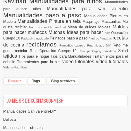
Navidad
Manualidades para niños
Manualidades
Manualidades para san valentin
para quince años
Manualidades paso a paso
Manualidades Pintura en
Manualidades Pintura en tela
Madera
Maquillaje
Mascarillas
Me
Moldes
gusta reciclar
Mesa de dulces
Moldes
Me gusta reciclar navidad
para hacer muñecos
Muchas ideas para hacer
Operación
nav
recetas
Peinados paso a paso
Cuerpo 10
Packaging navideño
Piedras Pintadas
reciclamos
de cocina
Reto me
Remedios caseros
Reto fiestas DIY
gusta reciclar
Salud
Reto Operación Cuerpo 10
Reto packaging navideño
tejidos
Tips para el hogar
Tips para Manualidades
Tratamientos para el
video-tutoriales
vídeo-tutoriales
cabello
Tratamientos para la piel
Vídeos-Maquillaje
Popular
Tags
Blog Archives
LO MEJOR DE COSITASCONMESH
Manualidades San valentin-DIY
Belleza
Manualidades-Tutoriales