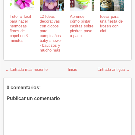
Tutorial fácil
12 Ideas
Aprende
Ideas para
para hacer
decorativas
cómo pintar
una fiesta de
hermosas
con globos
casitas sobre
frozen con
flores de
para
piedras paso
olaf
papel en 3
cumpleaños -
a paso
minutos
baby shower
- bautizos y
mucho más
← Entrada más reciente
Inicio
Entrada antigua →
0 comentarios:
Publicar un comentario