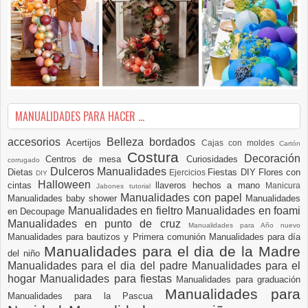
MANUALIDADES PARA HACER ...
accesorios
Belleza
bordados
Acertijos
Cajas con moldes
Cartón
Costura
Decoración
Centros de mesa
Curiosidades
corrugado
Dulceros Manualidades
Dietas
Fiestas DIY
Flores con
Ejercicios
DIY
Halloween
cintas
llaveros hechos a mano
Manicura
Jabones tutorial
Manualidades con papel
Manualidades baby shower
Manualidades
Manualidades en fieltro
Manualidades en foami
en Decoupage
Manualidades en punto de cruz
Manualidades para Año nuevo
Manualidades para bautizos y Primera comunión
Manualidades para día
Manualidades para el dia de la Madre
del niño
Manualidades para el dia del padre
Manualidades para el
hogar
Manualidades para fiestas
Manualidades para graduación
Manualidades para
Manualidades para la Pascua