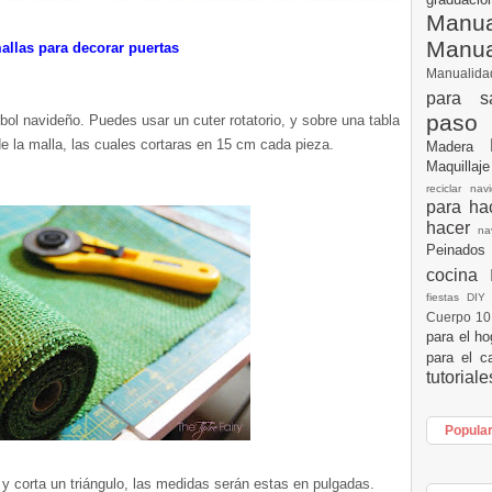
Manua
Manu
allas para decorar puertas
Manualid
para s
paso
rbol navideño. Puedes usar un cuter rotatorio, y sobre una tabla
e la malla, las cuales cortaras en 15 cm cada pieza.
Madera
Maquillaj
reciclar na
para h
hacer
n
Peinados
cocina
fiestas DI
Cuerpo 1
para el h
para el c
tutorial
Popula
 y corta un triángulo, las medidas serán estas en pulgadas.