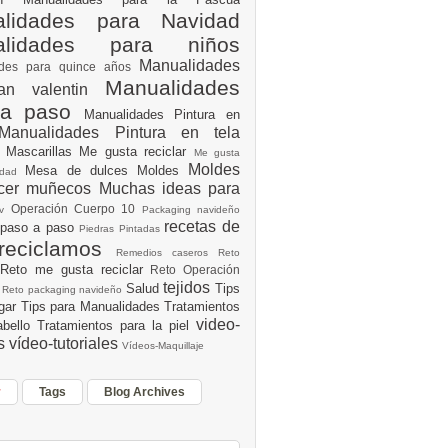
lidades para Navidad
alidades para niños
Manualidades
ades para quince años
Manualidades
an valentin
 a paso
Manualidades Pintura en
Manualidades Pintura en tela
e
Mascarillas
Me gusta reciclar
Me gusta
Moldes
Mesa de dulces
Moldes
vidad
acer muñecos
Muchas ideas para
Operación Cuerpo 10
av
Packaging navideño
recetas de
 paso a paso
Piedras Pintadas
reciclamos
Remedios caseros
Reto
Reto me gusta reciclar
Reto Operación
Y
tejidos
Salud
Tips
0
Reto packaging navideño
ogar
Tips para Manualidades
Tratamientos
video-
abello
Tratamientos para la piel
es
vídeo-tutoriales
Vídeos-Maquillaje
r
Tags
Blog Archives