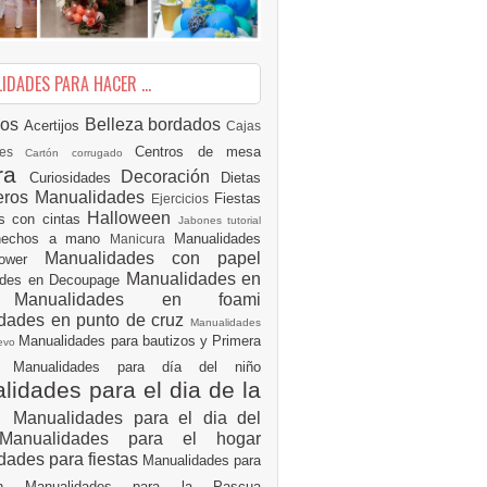
DADES PARA HACER ...
ios
Belleza
bordados
Acertijos
Cajas
Centros de mesa
des
Cartón corrugado
ura
Decoración
Curiosidades
Dietas
eros Manualidades
Fiestas
Ejercicios
Halloween
es con cintas
Jabones tutorial
 hechos a mano
Manualidades
Manicura
Manualidades con papel
hower
Manualidades en
ades en Decoupage
ro
Manualidades en foami
dades en punto de cruz
Manualidades
Manualidades para bautizos y Primera
uevo
ón
Manualidades para día del niño
idades para el dia de la
e
Manualidades para el dia del
Manualidades para el hogar
dades para fiestas
Manualidades para
ión
Manualidades para la Pascua