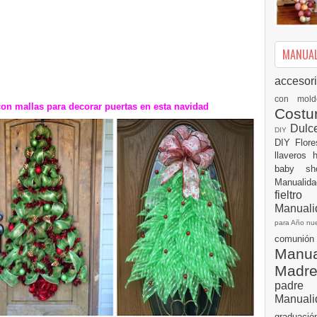
MANUALI
accesor
con mol
con mallas para decorar puertas en esta navidad
Cost
Dulc
DIY
DIY
Flor
llaveros
baby s
Manualid
fielt
Manuali
para Año n
comuni
Manual
Madr
padre
Manuali
graduac