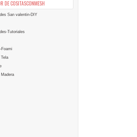
OR DE COSITASCONMESH
des San valentin-DIY
des-Tutoriales
-Foami
 Tela
e
n Madera