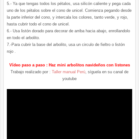
5.- Ya que tengas todos los pétalos, usa silicón caliente y pega cada
uno de los pétalos sobre el cono de unicel. Comienza pegando desde
la parte inferior del cono, y intercala los colores, tanto verde, y rojo,
hasta cubrir todo el cono de unicel.
6.- Usa listón dorado para decorar de arriba hacia abajo, enrollandolo
en todo el arbolito.
7.-Para cubrir la base del arbolito, usa un circulo de fieltro o listón
rojo .
Vídeo paso a paso : Haz mini arbolitos navideños con listones
Trabajo realizado por :
Taller manual Perú
, síguela en su canal de
youtube