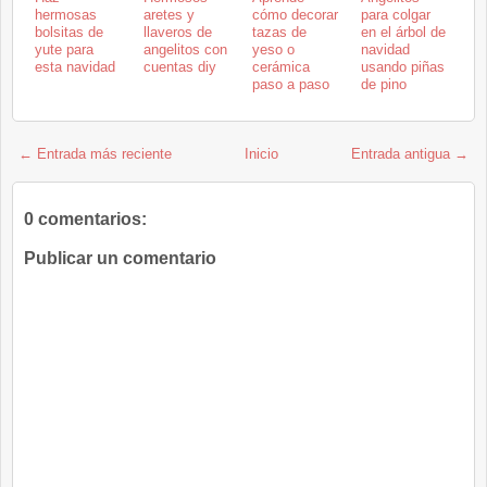
hermosas
aretes y
cómo decorar
para colgar
bolsitas de
llaveros de
tazas de
en el árbol de
yute para
angelitos con
yeso o
navidad
esta navidad
cuentas diy
cerámica
usando piñas
paso a paso
de pino
← Entrada más reciente
Inicio
Entrada antigua →
0 comentarios:
Publicar un comentario