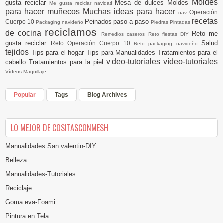
Moldes
gusta reciclar
Mesa de dulces
Moldes
Me gusta reciclar navidad
para hacer muñecos
Muchas ideas para hacer
Operación
nav
recetas
Peinados paso a paso
Cuerpo 10
Packaging navideño
Piedras Pintadas
reciclamos
de cocina
Reto me
Remedios caseros
Reto fiestas DIY
gusta reciclar
Salud
Reto Operación Cuerpo 10
Reto packaging navideño
tejidos
Tips para el hogar
Tips para Manualidades
Tratamientos para el
video-tutoriales
vídeo-tutoriales
cabello
Tratamientos para la piel
Vídeos-Maquillaje
Popular
Tags
Blog Archives
LO MEJOR DE COSITASCONMESH
Manualidades San valentin-DIY
Belleza
Manualidades-Tutoriales
Reciclaje
Goma eva-Foami
Pintura en Tela