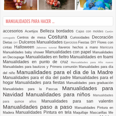
MANUALIDADES PARA HACER ...
accesorios
Belleza
bordados
Acertijos
Cajas con moldes
Cartón
Costura
Decoración
Centros de mesa
Curiosidades
corrugado
Dulceros Manualidades
Dietas
Fiestas DIY
Flores con
Ejercicios
DIY
Halloween
cintas
llaveros hechos a mano
Manicura
Jabones tutorial
Manualidades con papel
Manualidades baby shower
Manualidades
Manualidades en fieltro
Manualidades en foami
en Decoupage
Manualidades en punto de cruz
Manualidades para Año nuevo
Manualidades para bautizos y Primera comunión
Manualidades para día
Manualidades para el dia de la Madre
del niño
Manualidades para el dia del padre
Manualidades para el
hogar
Manualidades para fiestas
Manualidades para graduación
Manualidades para
Manualidades para la Pascua
Navidad
Manualidades para niños
Manualidades
Manualidades para san valentin
para quince años
Manualidades paso a paso
Manualidades Pintura en
Manualidades Pintura en tela
Madera
Maquillaje
Mascarillas
Me