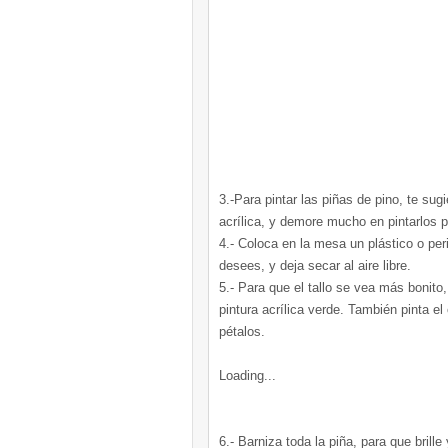
3.-Para pintar las piñas de pino, te sug
acrílica, y demore mucho en pintarlos p
4.- Coloca en la mesa un plástico o peri
desees, y deja secar al aire libre.
5.- Para que el tallo se vea más bonito
pintura acrílica verde. También pinta el
pétalos.
Loading...
6.- Barniza toda la piña, para que brille