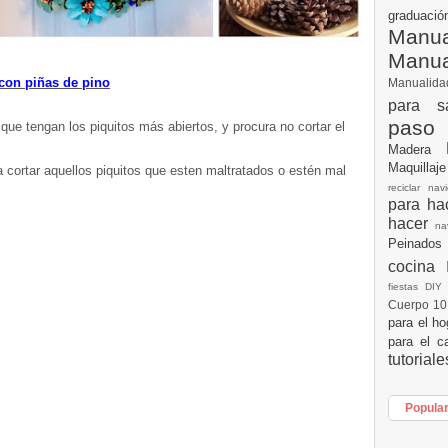
graduac
Manua
Manu
con piñas de pino
Manualid
para s
paso
 que tengan los piquitos más abiertos, y procura no cortar el
Madera
Maquillaj
 cortar aquellos piquitos que esten maltratados o estén mal
reciclar na
para h
hacer
n
Peinados
cocina
fiestas DI
Cuerpo 1
para el h
para el c
tutorial
Popula