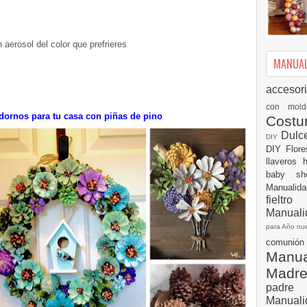
n aerosol del color que prefrieres
MANUALI
accesor
con mol
ornos para tu casa con piñas de pino
Cost
Dulc
DIY
DIY
Flor
llaveros
baby s
Manualid
fielt
Manuali
para Año n
comuni
Manual
Madr
padre
Manuali