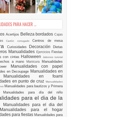
DADES PARA HACER ...
ios
Belleza
bordados
Acertijos
Cajas
Centros de mesa
des
Cartón corrugado
ura
Decoración
Curiosidades
Dietas
eros Manualidades
Fiestas
Ejercicios
Halloween
es con cintas
Jabones tutorial
 hechos a mano
Manualidades
Manicura
Manualidades con papel
hower
Manualidades en
ades en Decoupage
ro
Manualidades en foami
dades en punto de cruz
Manualidades
Manualidades para bautizos y Primera
uevo
ón
Manualidades para día del niño
idades para el dia de la
e
Manualidades para el dia del
Manualidades para el hogar
dades para fiestas
Manualidades para