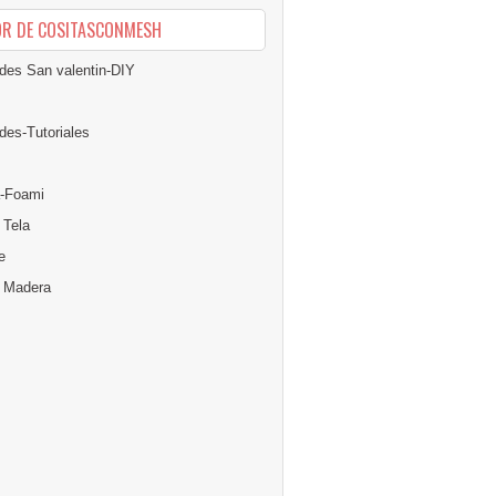
OR DE COSITASCONMESH
des San valentin-DIY
des-Tutoriales
-Foami
 Tela
e
n Madera