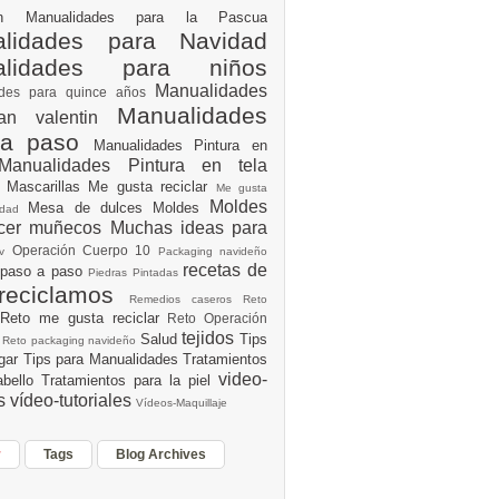
ión
Manualidades para la Pascua
lidades para Navidad
alidades para niños
Manualidades
ades para quince años
Manualidades
an valentin
 a paso
Manualidades Pintura en
Manualidades Pintura en tela
e
Mascarillas
Me gusta reciclar
Me gusta
Moldes
Mesa de dulces
Moldes
vidad
acer muñecos
Muchas ideas para
Operación Cuerpo 10
av
Packaging navideño
recetas de
 paso a paso
Piedras Pintadas
reciclamos
Remedios caseros
Reto
Reto me gusta reciclar
Reto Operación
Y
tejidos
Salud
Tips
0
Reto packaging navideño
ogar
Tips para Manualidades
Tratamientos
video-
abello
Tratamientos para la piel
es
vídeo-tutoriales
Vídeos-Maquillaje
r
Tags
Blog Archives