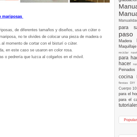
Manua
Manu
de mariposas
Manualid
para s
riposas, de diferentes tamaños y diseños, usa un cúter o
paso
a mariposa, no te olvides de colocar una pieza de madera o
Madera
a al momento de cortar con el bisturí o cúter.
Maquillaj
da, en este caso se usaron en color rosa.
reciclar na
as o pedrería que luzca al colgarlos en el móvil.
para h
hacer
n
Peinados
cocina
fiestas DI
Cuerpo 1
para el h
para el c
tutorial
Popula