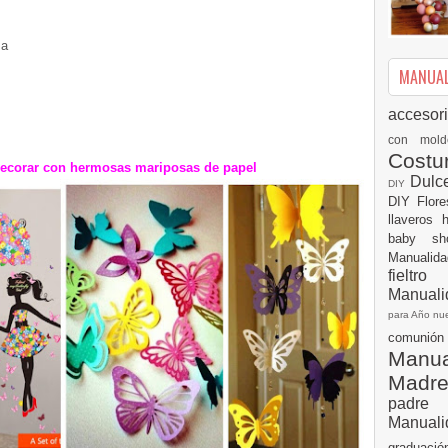
sa
MANUALI
accesor
con mol
Cost
ecorar con hermosas mariposas de papel
Dulc
DIY
DIY
Flor
llaveros
baby s
Manualid
fielt
Manuali
para Año n
comuni
Manual
Madr
padre
Manuali
graduac