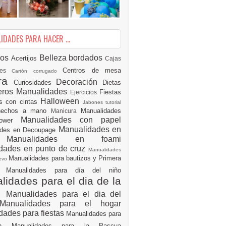
DADES PARA HACER ...
ios
Belleza
bordados
Acertijos
Cajas
Centros de mesa
des
Cartón corrugado
ura
Decoración
Curiosidades
Dietas
eros Manualidades
Fiestas
Ejercicios
Halloween
es con cintas
Jabones tutorial
 hechos a mano
Manualidades
Manicura
Manualidades con papel
hower
Manualidades en
ades en Decoupage
ro
Manualidades en foami
dades en punto de cruz
Manualidades
Manualidades para bautizos y Primera
uevo
ón
Manualidades para día del niño
idades para el dia de la
e
Manualidades para el dia del
Manualidades para el hogar
dades para fiestas
Manualidades para
ión
Manualidades para la Pascua