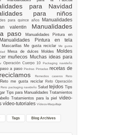
lidades para Navidad
alidades para niños
Manualidades
ades para quince años
Manualidades
an valentin
 a paso
Manualidades Pintura en
Manualidades Pintura en tela
e
Mascarillas
Me gusta reciclar
Me gusta
Moldes
Mesa de dulces
Moldes
vidad
acer muñecos
Muchas ideas para
Operación Cuerpo 10
av
Packaging navideño
recetas de
 paso a paso
Piedras Pintadas
reciclamos
Remedios caseros
Reto
Reto me gusta reciclar
Reto Operación
Y
tejidos
Salud
Tips
0
Reto packaging navideño
ogar
Tips para Manualidades
Tratamientos
video-
abello
Tratamientos para la piel
es
vídeo-tutoriales
Vídeos-Maquillaje
r
Tags
Blog Archives