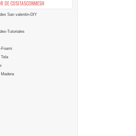
OR DE COSITASCONMESH
des San valentin-DIY
des-Tutoriales
-Foami
 Tela
e
n Madera