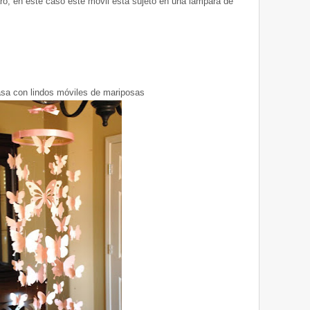
aro, en este caso este móvil esta sujeto en una lampara de
asa con lindos móviles de mariposas