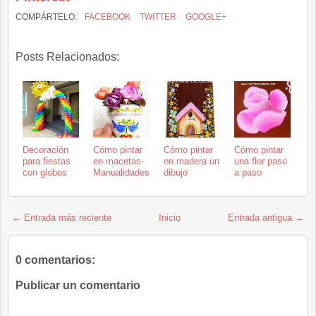
COMPÁRTELO:
FACEBOOK
TWITTER
GOOGLE+
Posts Relacionados:
Decoración
Cómo pintar
Cómo pintar
Cómo pintar
para fiestas
en macetas-
en madera un
una flor paso
con globos
Manualidades
dibujo
a paso
← Entrada más reciente
Inicio
Entrada antigua →
0 comentarios:
Publicar un comentario