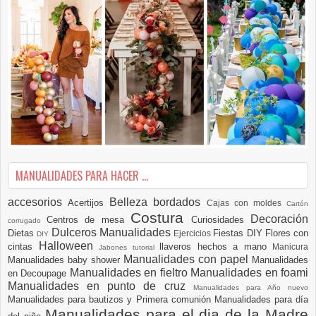
MANUALIDADES PARA HACER ...
accesorios
Belleza
bordados
Acertijos
Cajas con moldes
Cartón
Costura
Decoración
Centros de mesa
Curiosidades
corrugado
Dulceros Manualidades
Dietas
Fiestas DIY
Flores con
Ejercicios
DIY
Halloween
cintas
llaveros hechos a mano
Manicura
Jabones tutorial
Manualidades con papel
Manualidades baby shower
Manualidades
Manualidades en fieltro
Manualidades en foami
en Decoupage
Manualidades en punto de cruz
Manualidades para Año nuevo
Manualidades para bautizos y Primera comunión
Manualidades para día
Manualidades para el dia de la Madre