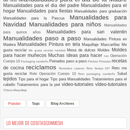
del niño
Manualidades para el dia del padre
Manualidades para el
hogar
Manualidades para fiestas
Manualidades para graduación
Manualidades para
Manualidades para la Pascua
Navidad
Manualidades para niños
Manualidades
Manualidades para san valentin
para quince años
Manualidades paso a paso
Manualidades Pintura en
Manualidades Pintura en tela
Madera
Maquillaje
Mascarillas
Me
Moldes
gusta reciclar
Mesa de dulces
Moldes
Me gusta reciclar navidad
para hacer muñecos
Muchas ideas para hacer
Operación
nav
recetas
Peinados paso a paso
Cuerpo 10
Packaging navideño
Piedras Pintadas
reciclamos
de cocina
Reto me
Remedios caseros
Reto fiestas DIY
gusta reciclar
Salud
Reto Operación Cuerpo 10
Reto packaging navideño
tejidos
Tips para el hogar
Tips para Manualidades
Tratamientos para el
video-tutoriales
vídeo-tutoriales
cabello
Tratamientos para la piel
Vídeos-Maquillaje
Popular
Tags
Blog Archives
LO MEJOR DE COSITASCONMESH