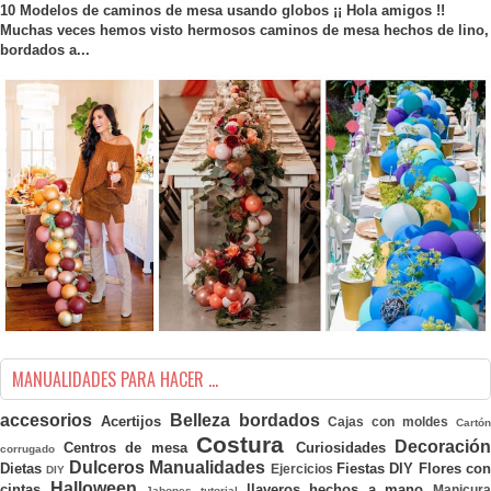
10 Modelos de caminos de mesa usando globos ¡¡ Hola amigos !!
Muchas veces hemos visto hermosos caminos de mesa hechos de lino,
bordados a...
MANUALIDADES PARA HACER ...
accesorios
Belleza
bordados
Acertijos
Cajas con moldes
Cartó
Costura
Decoración
Centros de mesa
Curiosidades
corrugado
Dulceros Manualidades
Dietas
Fiestas DIY
Flores con
Ejercicios
DIY
Halloween
cintas
llaveros hechos a mano
Manicura
Jabones tutorial