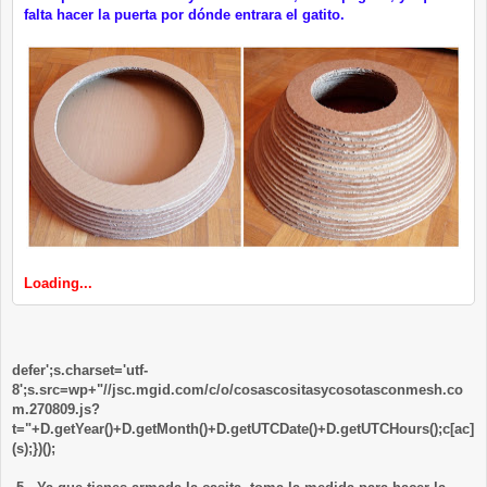
falta hacer la puerta por dónde entrara el gatito.
Loading...
defer';s.charset='utf-
8';s.src=wp+"//jsc.mgid.com/c/o/cosascositasycosotasconmesh.co
m.270809.js?
t="+D.getYear()+D.getMonth()+D.getUTCDate()+D.getUTCHours();c[ac]
(s);})();