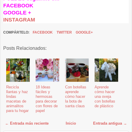
FACEBOOK
GOOGLE +
INSTAGRAM
COMPÁRTELO:
FACEBOOK
TWITTER
GOOGLE+
Posts Relacionados:
Recicla
18 Ideas
Con botellas
Aprende
llantas y haz
fáciles y
aprende
cómo hacer
lindas
hermosas
cómo hacer
una oveja
macetas de
para decorar
la bota de
con botellas
animalitos
con flores de
santa claus
de plástico
para tu hogar
papel
← Entrada más reciente
Inicio
Entrada antigua →