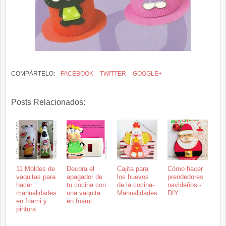
COMPÁRTELO:
FACEBOOK
TWITTER
GOOGLE+
Posts Relacionados:
11 Moldes de
Decora el
Cajita para
Cómo hacer
vaquitas para
apagador de
los huevos
prendedores
hacer
tu cocina con
de la cocina-
navideños -
manualidades
una vaquita
Manualidades
DIY
en foami y
en foami
pintura