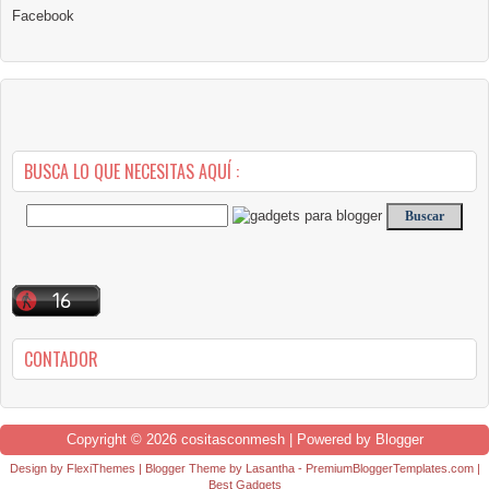
Facebook
BUSCA LO QUE NECESITAS AQUÍ :
CONTADOR
Copyright ©
2026
cositasconmesh
| Powered by
Blogger
Design by
FlexiThemes
| Blogger Theme by
Lasantha
-
PremiumBloggerTemplates.com
|
Best Gadgets