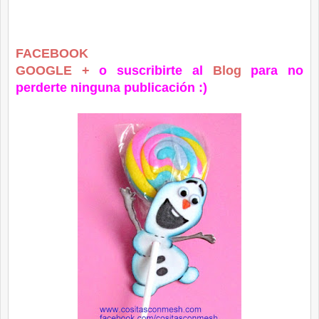
FACEBOOK
GOOGLE +
o suscribirte al
Blog
para no
p
erderte ninguna publicación :)