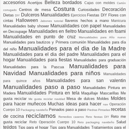
accesorios
Belleza
bordados
Acertijos
Cajas con moldes
Cartón
Costura
Decoración
Centros de mesa
Curiosidades
corrugado
Dulceros Manualidades
Dietas
Fiestas DIY
Flores con
Ejercicios
DIY
Halloween
cintas
llaveros hechos a mano
Manicura
Jabones tutorial
Manualidades con papel
Manualidades baby shower
Manualidades
Manualidades en fieltro
Manualidades en foami
en Decoupage
Manualidades en punto de cruz
Manualidades para Año nuevo
Manualidades para bautizos y Primera comunión
Manualidades para día
Manualidades para el dia de la Madre
del niño
Manualidades para el dia del padre
Manualidades para el
hogar
Manualidades para fiestas
Manualidades para graduación
Manualidades para
Manualidades para la Pascua
Navidad
Manualidades para niños
Manualidades
Manualidades para san valentin
para quince años
Manualidades paso a paso
Manualidades Pintura en
Manualidades Pintura en tela
Madera
Maquillaje
Mascarillas
Me
Moldes
gusta reciclar
Mesa de dulces
Moldes
Me gusta reciclar navidad
para hacer muñecos
Muchas ideas para hacer
Operación
nav
recetas
Peinados paso a paso
Cuerpo 10
Packaging navideño
Piedras Pintadas
reciclamos
de cocina
Reto me
Remedios caseros
Reto fiestas DIY
gusta reciclar
Salud
Reto Operación Cuerpo 10
Reto packaging navideño
tejidos
Tips para el hogar
Tips para Manualidades
Tratamientos para el