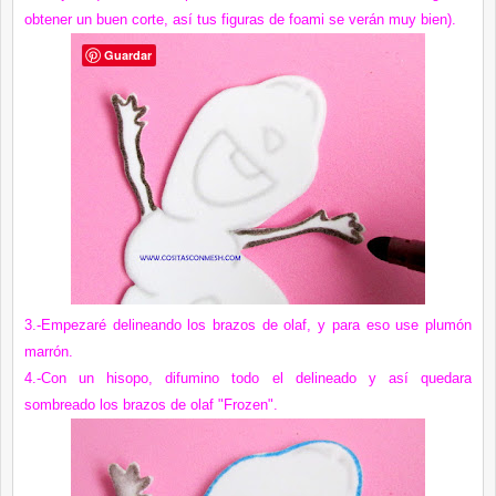
obtener un buen corte, así tus figuras de foami se verán muy bien).
Guardar
3.-Empezaré delineando los brazos de olaf, y para eso use plumón
marrón.
4.-Con un hisopo, difumino todo el delineado y así quedara
sombreado los brazos de olaf "Frozen".