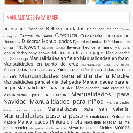
MANUALIDADES PARA HACER ...
accesorios
Belleza
bordados
Acertijos
Cajas con moldes
Cartón
Costura
Decoración
Centros de mesa
Curiosidades
corrugado
Dulceros Manualidades
Dietas
Fiestas DIY
Flores con
Ejercicios
DIY
Halloween
cintas
llaveros hechos a mano
Manicura
Jabones tutorial
Manualidades con papel
Manualidades baby shower
Manualidades
Manualidades en fieltro
Manualidades en foami
en Decoupage
Manualidades en punto de cruz
Manualidades para Año nuevo
Manualidades para bautizos y Primera comunión
Manualidades para día
Manualidades para el dia de la Madre
del niño
Manualidades para el dia del padre
Manualidades para el
hogar
Manualidades para fiestas
Manualidades para graduación
Manualidades para
Manualidades para la Pascua
Navidad
Manualidades para niños
Manualidades
Manualidades para san valentin
para quince años
Manualidades paso a paso
Manualidades Pintura en
Manualidades Pintura en tela
Madera
Maquillaje
Mascarillas
Me
Moldes
gusta reciclar
Mesa de dulces
Moldes
Me gusta reciclar navidad