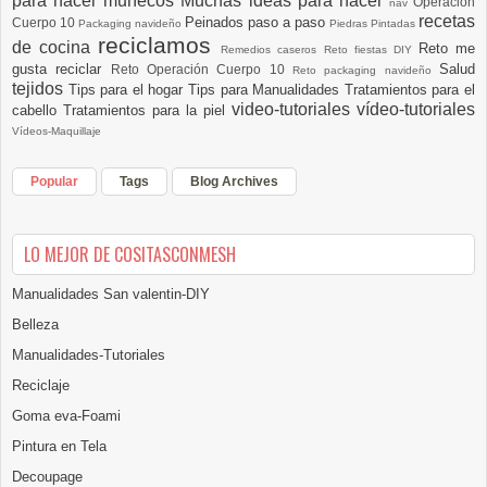
para hacer muñecos
Muchas ideas para hacer
Operación
nav
recetas
Peinados paso a paso
Cuerpo 10
Packaging navideño
Piedras Pintadas
reciclamos
de cocina
Reto me
Remedios caseros
Reto fiestas DIY
gusta reciclar
Salud
Reto Operación Cuerpo 10
Reto packaging navideño
tejidos
Tips para el hogar
Tips para Manualidades
Tratamientos para el
video-tutoriales
vídeo-tutoriales
cabello
Tratamientos para la piel
Vídeos-Maquillaje
Popular
Tags
Blog Archives
LO MEJOR DE COSITASCONMESH
Manualidades San valentin-DIY
Belleza
Manualidades-Tutoriales
Reciclaje
Goma eva-Foami
Pintura en Tela
Decoupage