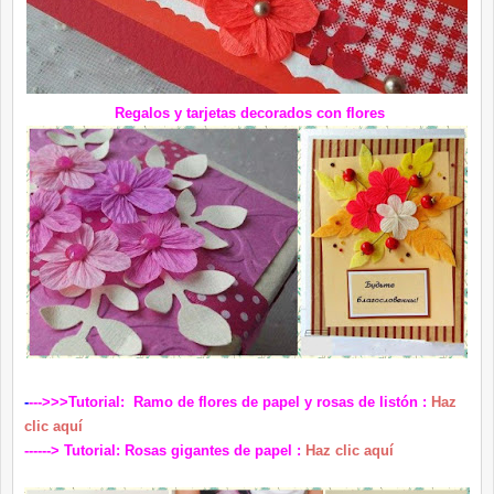
Regalos y tarjetas decorados con flores
-
--->>>Tutorial: Ramo de flores de papel
y rosas de listón :
Haz
clic aquí
------> Tutorial: Rosas gigantes de papel :
Haz clic aquí