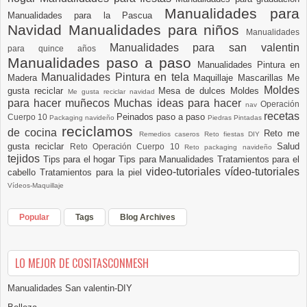
Manualidades para
Manualidades para la Pascua
Navidad
Manualidades para niños
Manualidades
Manualidades para san valentin
para quince años
Manualidades paso a paso
Manualidades Pintura en
Manualidades Pintura en tela
Madera
Maquillaje
Mascarillas
Me
Moldes
gusta reciclar
Mesa de dulces
Moldes
Me gusta reciclar navidad
para hacer muñecos
Muchas ideas para hacer
Operación
nav
recetas
Peinados paso a paso
Cuerpo 10
Packaging navideño
Piedras Pintadas
reciclamos
de cocina
Reto me
Remedios caseros
Reto fiestas DIY
gusta reciclar
Salud
Reto Operación Cuerpo 10
Reto packaging navideño
tejidos
Tips para el hogar
Tips para Manualidades
Tratamientos para el
video-tutoriales
vídeo-tutoriales
cabello
Tratamientos para la piel
Vídeos-Maquillaje
Popular
Tags
Blog Archives
LO MEJOR DE COSITASCONMESH
Manualidades San valentin-DIY