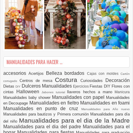
MANUALIDADES PARA HACER ...
accesorios
Belleza
bordados
Acertijos
Cajas con moldes
Cartón
Costura
Decoración
Centros de mesa
Curiosidades
corrugado
Dulceros Manualidades
Dietas
Fiestas DIY
Flores con
Ejercicios
DIY
Halloween
cintas
llaveros hechos a mano
Manicura
Jabones tutorial
Manualidades con papel
Manualidades baby shower
Manualidades
Manualidades en fieltro
Manualidades en foami
en Decoupage
Manualidades en punto de cruz
Manualidades para Año nuevo
Manualidades para bautizos y Primera comunión
Manualidades para día
Manualidades para el dia de la Madre
del niño
Manualidades para el dia del padre
Manualidades para el
hogar
Manualidades para fiestas
Manualidades para graduación