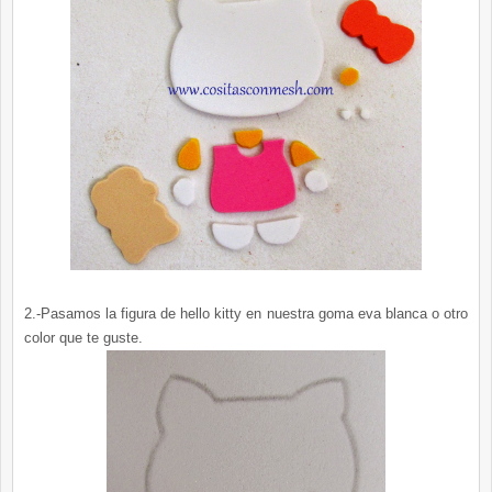
2.-Pasamos la figura de hello kitty en nuestra goma eva blanca o otro
color que te guste.