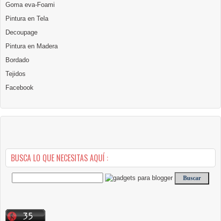
Goma eva-Foami
Pintura en Tela
Decoupage
Pintura en Madera
Bordado
Tejidos
Facebook
BUSCA LO QUE NECESITAS AQUÍ :