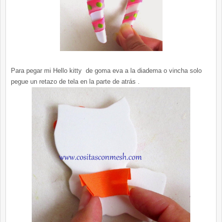
Para pegar mi Hello kitty de goma eva a la diadema o vincha solo
pegue un retazo de tela en la parte de atrás .