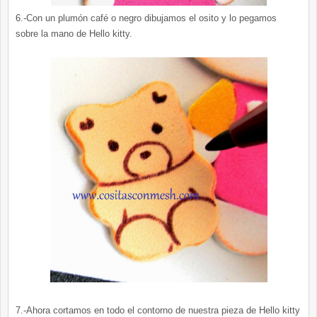
6.-Con un plumón café o negro dibujamos el osito y lo pegamos
sobre la mano de Hello kitty.
7.-Ahora cortamos en todo el contorno de nuestra pieza de Hello kitty