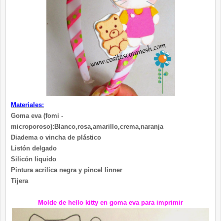
Materiales:
Goma eva (fomi -
microporoso):Blanco,rosa,amarillo,crema,naranja
Diadema o vincha de plástico
Listón delgado
Silicón liquido
Pintura acrilica negra y pincel linner
Tijera
Molde de hello kitty en goma eva para imprimir