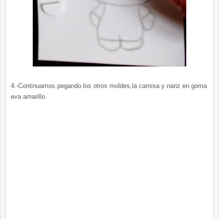
4.-Continuamos pegando los otros moldes,la camisa y nariz en goma
eva amarillo.