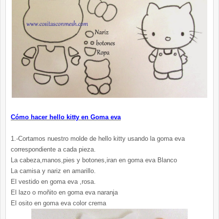
Cómo hacer hello kitty en Goma eva
1.-Cortamos nuestro molde de hello kitty usando la goma eva
correspondiente a cada pieza.
La cabeza,manos,pies y botones,iran en goma eva Blanco
La camisa y nariz en amarillo.
El vestido en goma eva ,rosa.
El lazo o moñito en goma eva naranja
El osito en goma eva color crema