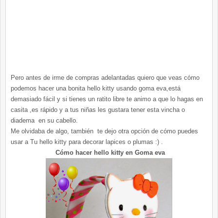
Pero antes de irme de compras adelantadas quiero que veas cómo
podemos hacer una bonita hello kitty usando goma eva,está
demasiado fácil y si tienes un ratito libre te animo a que lo hagas en
casita ,es rápido y a tus niñas les gustara tener esta vincha o
diadema en su cabello.
Me olvidaba de algo, también te dejo otra opción de cómo puedes
usar a Tu hello kitty para decorar lapices o plumas :) .
Cómo hacer hello kitty en Goma eva