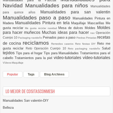
Manualidades para la Pascua
Navidad
Manualidades para niños
Manualidades
Manualidades para san valentin
para quince años
Manualidades paso a paso
Manualidades Pintura en
Manualidades Pintura en tela
Madera
Maquillaje
Mascarillas
Me
Moldes
gusta reciclar
Mesa de dulces
Moldes
Me gusta reciclar navidad
para hacer muñecos
Muchas ideas para hacer
Operación
nav
recetas
Peinados paso a paso
Cuerpo 10
Packaging navideño
Piedras Pintadas
reciclamos
de cocina
Reto me
Remedios caseros
Reto fiestas DIY
gusta reciclar
Salud
Reto Operación Cuerpo 10
Reto packaging navideño
tejidos
Tips para el hogar
Tips para Manualidades
Tratamientos para el
video-tutoriales
vídeo-tutoriales
cabello
Tratamientos para la piel
Vídeos-Maquillaje
Popular
Tags
Blog Archives
LO MEJOR DE COSITASCONMESH
Manualidades San valentin-DIY
Belleza