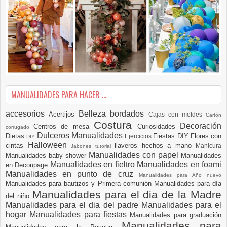
MANUALIDADES PARA HACER ...
accesorios
Belleza
bordados
Acertijos
Cajas con moldes
Cartón
Costura
Decoración
Centros de mesa
Curiosidades
corrugado
Dulceros Manualidades
Dietas
Fiestas DIY
Flores con
Ejercicios
DIY
Halloween
cintas
llaveros hechos a mano
Manicura
Jabones tutorial
Manualidades con papel
Manualidades baby shower
Manualidades
Manualidades en fieltro
Manualidades en foami
en Decoupage
Manualidades en punto de cruz
Manualidades para Año nuevo
Manualidades para bautizos y Primera comunión
Manualidades para día
Manualidades para el dia de la Madre
del niño
Manualidades para el dia del padre
Manualidades para el
hogar
Manualidades para fiestas
Manualidades para graduación
Manualidades para