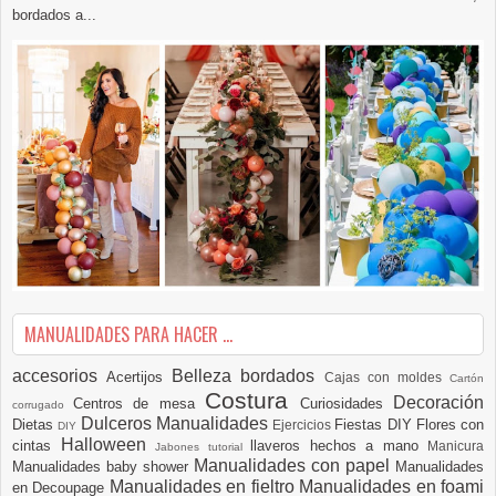
bordados a...
MANUALIDADES PARA HACER ...
accesorios
Belleza
bordados
Acertijos
Cajas con moldes
Cartón
Costura
Decoración
Centros de mesa
Curiosidades
corrugado
Dulceros Manualidades
Dietas
Fiestas DIY
Flores con
Ejercicios
DIY
Halloween
cintas
llaveros hechos a mano
Manicura
Jabones tutorial
Manualidades con papel
Manualidades baby shower
Manualidades
Manualidades en fieltro
Manualidades en foami
en Decoupage