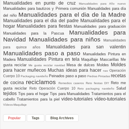
Manualidades en punto de cruz
Manualidades para Año nuevo
Manualidades para bautizos y Primera comunión
Manualidades para día
Manualidades para el dia de la Madre
del niño
Manualidades para el dia del padre
Manualidades para el
hogar
Manualidades para fiestas
Manualidades para graduación
Manualidades para
Manualidades para la Pascua
Navidad
Manualidades para niños
Manualidades
Manualidades para san valentin
para quince años
Manualidades paso a paso
Manualidades Pintura en
Manualidades Pintura en tela
Madera
Maquillaje
Mascarillas
Me
Moldes
gusta reciclar
Mesa de dulces
Moldes
Me gusta reciclar navidad
para hacer muñecos
Muchas ideas para hacer
Operación
nav
recetas
Peinados paso a paso
Cuerpo 10
Packaging navideño
Piedras Pintadas
reciclamos
de cocina
Reto me
Remedios caseros
Reto fiestas DIY
gusta reciclar
Salud
Reto Operación Cuerpo 10
Reto packaging navideño
tejidos
Tips para el hogar
Tips para Manualidades
Tratamientos para el
video-tutoriales
vídeo-tutoriales
cabello
Tratamientos para la piel
Vídeos-Maquillaje
Popular
Tags
Blog Archives