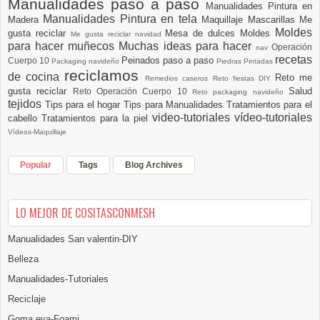
Manualidades paso a paso
Manualidades Pintura en
Manualidades Pintura en tela
Madera
Maquillaje
Mascarillas
Me
Moldes
gusta reciclar
Mesa de dulces
Moldes
Me gusta reciclar navidad
para hacer muñecos
Muchas ideas para hacer
Operación
nav
recetas
Peinados paso a paso
Cuerpo 10
Packaging navideño
Piedras Pintadas
reciclamos
de cocina
Reto me
Remedios caseros
Reto fiestas DIY
gusta reciclar
Salud
Reto Operación Cuerpo 10
Reto packaging navideño
tejidos
Tips para el hogar
Tips para Manualidades
Tratamientos para el
video-tutoriales
vídeo-tutoriales
cabello
Tratamientos para la piel
Vídeos-Maquillaje
Popular
Tags
Blog Archives
LO MEJOR DE COSITASCONMESH
Manualidades San valentin-DIY
Belleza
Manualidades-Tutoriales
Reciclaje
Goma eva-Foami