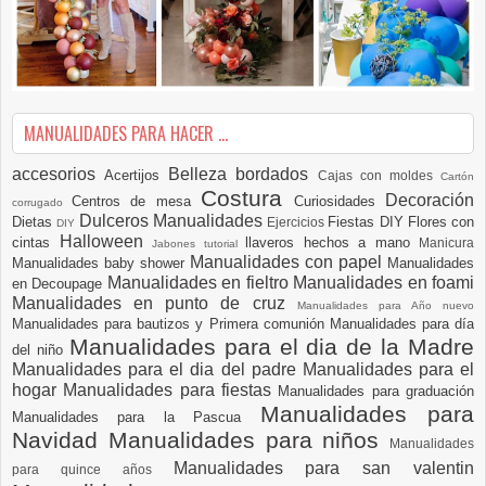
MANUALIDADES PARA HACER ...
accesorios
Belleza
bordados
Acertijos
Cajas con moldes
Cartón
Costura
Decoración
Centros de mesa
Curiosidades
corrugado
Dulceros Manualidades
Dietas
Fiestas DIY
Flores con
Ejercicios
DIY
Halloween
cintas
llaveros hechos a mano
Manicura
Jabones tutorial
Manualidades con papel
Manualidades baby shower
Manualidades
Manualidades en fieltro
Manualidades en foami
en Decoupage
Manualidades en punto de cruz
Manualidades para Año nuevo
Manualidades para bautizos y Primera comunión
Manualidades para día
Manualidades para el dia de la Madre
del niño
Manualidades para el dia del padre
Manualidades para el
hogar
Manualidades para fiestas
Manualidades para graduación
Manualidades para
Manualidades para la Pascua
Navidad
Manualidades para niños
Manualidades
Manualidades para san valentin
para quince años