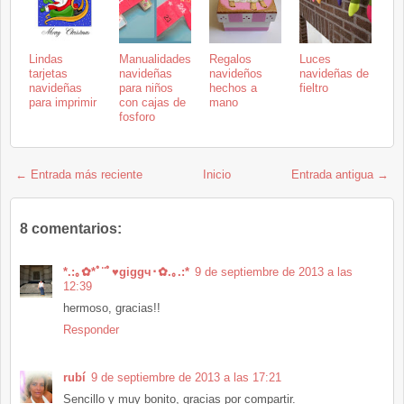
Lindas
Manualidades
Regalos
Luces
tarjetas
navideñas
navideños
navideñas de
navideñas
para niños
hechos a
fieltro
para imprimir
con cajas de
mano
fosforo
← Entrada más reciente
Inicio
Entrada antigua →
8 comentarios:
*.:｡✿*ﾟ¨ﾟ♥giggч･✿.｡.:*
9 de septiembre de 2013 a las
12:39
hermoso, gracias!!
Responder
rubí
9 de septiembre de 2013 a las 17:21
Sencillo y muy bonito, gracias por compartir.