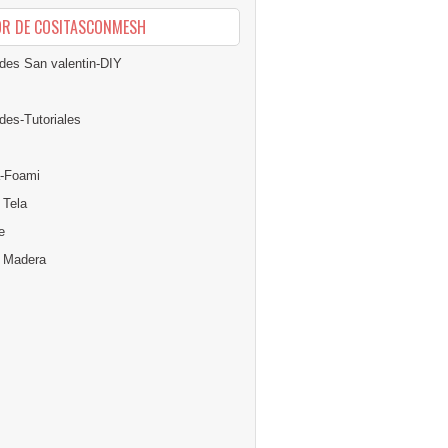
OR DE COSITASCONMESH
des San valentin-DIY
des-Tutoriales
-Foami
 Tela
e
n Madera