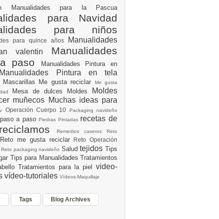
ión
Manualidades para la Pascua
lidades para Navidad
alidades para niños
Manualidades
ades para quince años
Manualidades
an valentin
 a paso
Manualidades Pintura en
Manualidades Pintura en tela
e
Mascarillas
Me gusta reciclar
Me gusta
Moldes
Mesa de dulces
Moldes
vidad
acer muñecos
Muchas ideas para
Operación Cuerpo 10
av
Packaging navideño
recetas de
 paso a paso
Piedras Pintadas
reciclamos
Remedios caseros
Reto
Reto me gusta reciclar
Reto Operación
Y
tejidos
Salud
Tips
0
Reto packaging navideño
ogar
Tips para Manualidades
Tratamientos
video-
abello
Tratamientos para la piel
es
vídeo-tutoriales
Vídeos-Maquillaje
r
Tags
Blog Archives