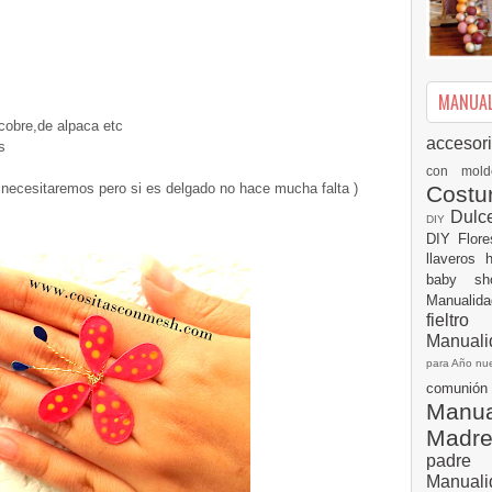
MANUALI
cobre,de alpaca etc
accesor
s
con mol
 necesitaremos pero si es delgado no hace mucha falta )
Cost
Dulc
DIY
DIY
Flor
llaveros
baby s
Manualid
fielt
Manuali
para Año n
comuni
Manual
Madr
padre
Manuali