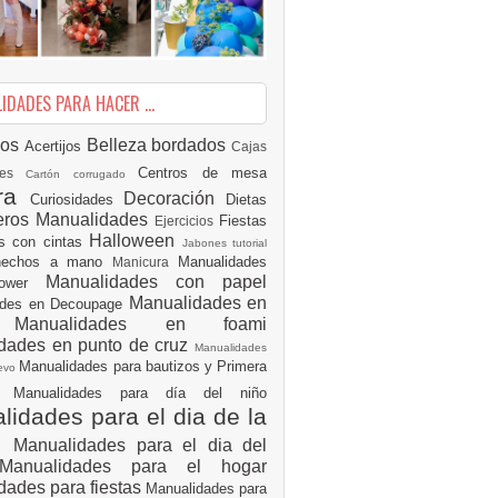
DADES PARA HACER ...
ios
Belleza
bordados
Acertijos
Cajas
Centros de mesa
des
Cartón corrugado
ura
Decoración
Curiosidades
Dietas
eros Manualidades
Fiestas
Ejercicios
Halloween
es con cintas
Jabones tutorial
 hechos a mano
Manualidades
Manicura
Manualidades con papel
hower
Manualidades en
ades en Decoupage
ro
Manualidades en foami
dades en punto de cruz
Manualidades
Manualidades para bautizos y Primera
uevo
ón
Manualidades para día del niño
idades para el dia de la
e
Manualidades para el dia del
Manualidades para el hogar
dades para fiestas
Manualidades para