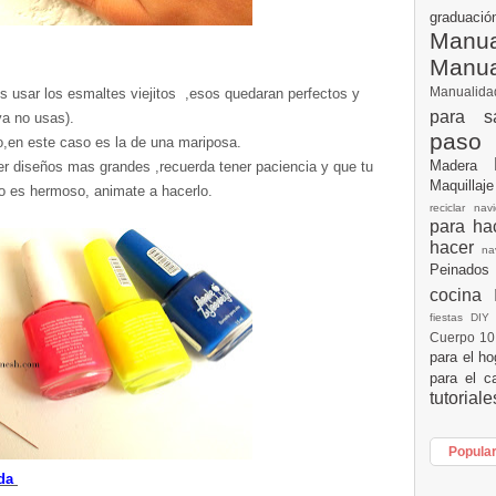
graduac
Manua
Manu
Manualid
 usar los esmaltes viejitos ,esos quedaran perfectos y
para s
a no usas).
paso
,en este caso es la de una mariposa.
Madera
r diseños mas grandes ,recuerda tener paciencia y que tu
Maquillaj
do es hermoso, animate a hacerlo.
reciclar na
para h
hacer
n
Peinados
cocina
fiestas DI
Cuerpo 1
para el h
para el c
tutorial
Popula
oda