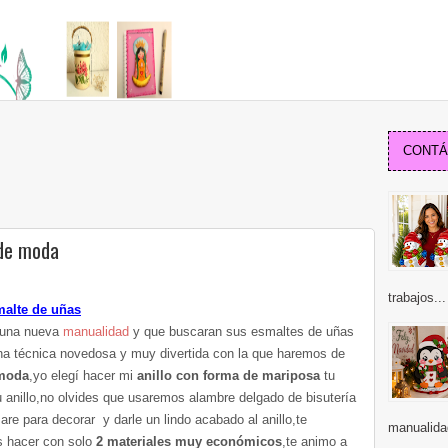
CONTÁC
 de moda
trabajos...
malte de uñas
a una nueva
manualidad
y que buscaran sus esmaltes de uñas
una técnica novedosa y muy divertida con la que haremos de
 moda
,yo elegí hacer mi
anillo con forma de mariposa
tu
u anillo,no olvides que usaremos alambre delgado de bisutería
sare para decorar y darle un lindo acabado al anillo,te
manualida
 hacer con solo
2 materiales muy económicos
,te animo a