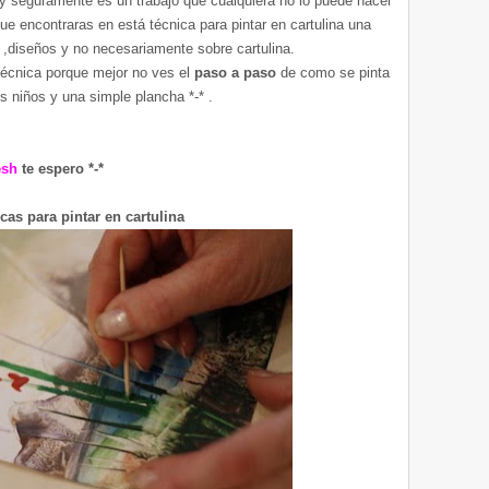
y seguramente es un trabajo que cualquiera no lo puede hacer
que encontraras en está técnica para pintar en cartulina una
 ,diseños y no necesariamente sobre cartulina.
técnica porque mejor no ves el
paso a paso
de como se pinta
s niños y una simple plancha *-* .
esh
te espero *-*
cas para pintar en cartulina