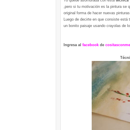
Yo quede asombrada con está
técnica
,pero si tu motivación es la pintura se 
original forma de hacer nuevas pinturas
Luego de decirte en que consiste está 
un bonito paisaje usando crayolas de lo
Ingresa al
facebook
de
cositasconm
Técni