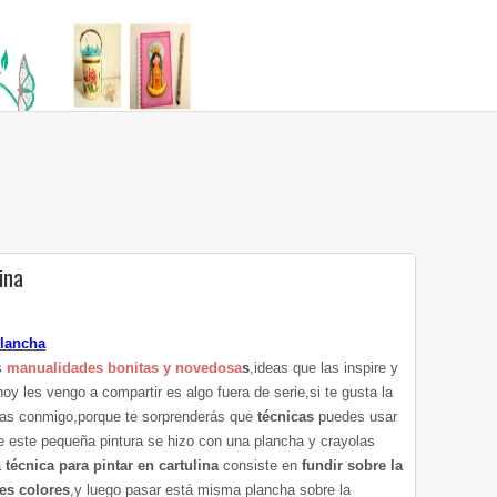
ina
plancha
s
manualidades bonitas y novedosa
s
,ideas que las inspire y
y les vengo a compartir es algo fuera de serie,si te gusta la
gas conmigo,porque te sorprenderás que
técnicas
puedes usar
que este pequeña pintura se hizo con una plancha y crayolas
á
técnica para pintar en cartulina
consiste en
fundir sobre la
tes colores
,y luego pasar está misma plancha sobre la