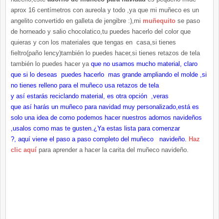
aprox 16 centímetros con aureola y todo ,ya que mi muñeco es un
angelito convertido en galleta de jengibre :),mi
muñequito
se paso
de horneado y salio chocolatico,tu puedes hacerlo del color que
quieras y con los materiales que tengas en casa,si tienes
fieltro(paño lency)también lo puedes hacer,si tienes retazos de tela
también lo puedes hacer ya
que no usamos mucho material, claro
que si lo deseas puedes hacerlo mas grande ampliando el molde ,si
no tienes relleno para el muñeco usa retazos de tela
y así estarás reciclando material, es otra opción ,veras
que así harás un muñeco para navidad muy personalizado,está es
solo una idea de como podemos hacer nuestros adornos navideños
,usalos como mas te gusten.¿Ya estas lista para comenzar
?, aquí viene el paso a paso completo del muñeco navideño.
Haz
clic aquí
para aprender a hacer la carita del muñeco navideño.