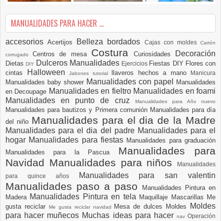
MANUALIDADES PARA HACER ...
accesorios
Belleza
bordados
Acertijos
Cajas con moldes
Cartón
Costura
Decoración
Centros de mesa
Curiosidades
corrugado
Dulceros Manualidades
Dietas
Fiestas DIY
Flores con
Ejercicios
DIY
Halloween
cintas
llaveros hechos a mano
Manicura
Jabones tutorial
Manualidades con papel
Manualidades baby shower
Manualidades
Manualidades en fieltro
Manualidades en foami
en Decoupage
Manualidades en punto de cruz
Manualidades para Año nuevo
Manualidades para bautizos y Primera comunión
Manualidades para día
Manualidades para el dia de la Madre
del niño
Manualidades para el dia del padre
Manualidades para el
hogar
Manualidades para fiestas
Manualidades para graduación
Manualidades para
Manualidades para la Pascua
Navidad
Manualidades para niños
Manualidades
Manualidades para san valentin
para quince años
Manualidades paso a paso
Manualidades Pintura en
Manualidades Pintura en tela
Madera
Maquillaje
Mascarillas
Me
Moldes
gusta reciclar
Mesa de dulces
Moldes
Me gusta reciclar navidad
para hacer muñecos
Muchas ideas para hacer
Operación
nav