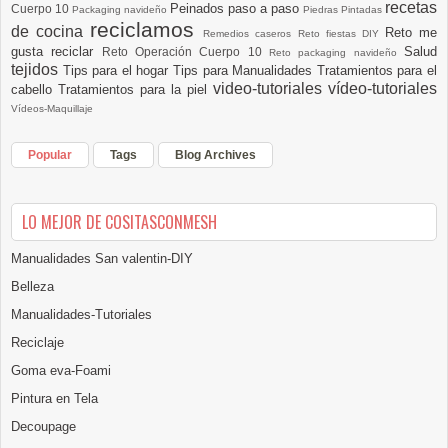
recetas
Peinados paso a paso
Cuerpo 10
Packaging navideño
Piedras Pintadas
reciclamos
de cocina
Reto me
Remedios caseros
Reto fiestas DIY
gusta reciclar
Salud
Reto Operación Cuerpo 10
Reto packaging navideño
tejidos
Tips para el hogar
Tips para Manualidades
Tratamientos para el
video-tutoriales
vídeo-tutoriales
cabello
Tratamientos para la piel
Vídeos-Maquillaje
Popular
Tags
Blog Archives
LO MEJOR DE COSITASCONMESH
Manualidades San valentin-DIY
Belleza
Manualidades-Tutoriales
Reciclaje
Goma eva-Foami
Pintura en Tela
Decoupage