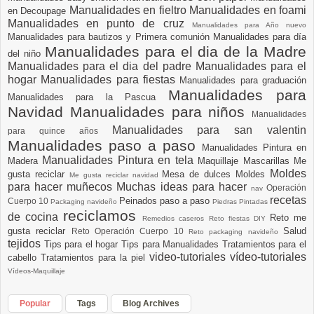
Manualidades en fieltro
Manualidades en foami
en Decoupage
Manualidades en punto de cruz
Manualidades para Año nuevo
Manualidades para bautizos y Primera comunión
Manualidades para día
Manualidades para el dia de la Madre
del niño
Manualidades para el dia del padre
Manualidades para el
hogar
Manualidades para fiestas
Manualidades para graduación
Manualidades para
Manualidades para la Pascua
Navidad
Manualidades para niños
Manualidades
Manualidades para san valentin
para quince años
Manualidades paso a paso
Manualidades Pintura en
Manualidades Pintura en tela
Madera
Maquillaje
Mascarillas
Me
Moldes
gusta reciclar
Mesa de dulces
Moldes
Me gusta reciclar navidad
para hacer muñecos
Muchas ideas para hacer
Operación
nav
recetas
Peinados paso a paso
Cuerpo 10
Packaging navideño
Piedras Pintadas
reciclamos
de cocina
Reto me
Remedios caseros
Reto fiestas DIY
gusta reciclar
Salud
Reto Operación Cuerpo 10
Reto packaging navideño
tejidos
Tips para el hogar
Tips para Manualidades
Tratamientos para el
video-tutoriales
vídeo-tutoriales
cabello
Tratamientos para la piel
Vídeos-Maquillaje
Popular
Tags
Blog Archives