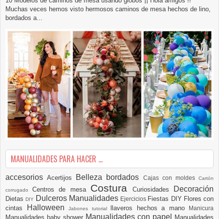
10 Modelos de caminos de mesa usando globos ¡¡ Hola amigos !!
Muchas veces hemos visto hermosos caminos de mesa hechos de lino,
bordados a...
MANUALIDADES PARA HACER ...
accesorios
Belleza
bordados
Acertijos
Cajas con moldes
Cartón
Costura
Decoración
Centros de mesa
Curiosidades
corrugado
Dulceros Manualidades
Dietas
Fiestas DIY
Flores con
Ejercicios
DIY
Halloween
cintas
llaveros hechos a mano
Manicura
Jabones tutorial
Manualidades con papel
Manualidades baby shower
Manualidades