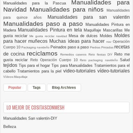
Manualidades para
Manualidades para la Pascua
Navidad
Manualidades para niños
Manualidades
Manualidades para san valentin
para quince años
Manualidades paso a paso
Manualidades Pintura en
Manualidades Pintura en tela
Madera
Maquillaje
Mascarillas
Me
Moldes
gusta reciclar
Mesa de dulces
Moldes
Me gusta reciclar navidad
para hacer muñecos
Muchas ideas para hacer
Operación
nav
recetas
Peinados paso a paso
Cuerpo 10
Packaging navideño
Piedras Pintadas
reciclamos
de cocina
Reto me
Remedios caseros
Reto fiestas DIY
gusta reciclar
Salud
Reto Operación Cuerpo 10
Reto packaging navideño
tejidos
Tips para el hogar
Tips para Manualidades
Tratamientos para el
video-tutoriales
vídeo-tutoriales
cabello
Tratamientos para la piel
Vídeos-Maquillaje
Popular
Tags
Blog Archives
LO MEJOR DE COSITASCONMESH
Manualidades San valentin-DIY
Belleza