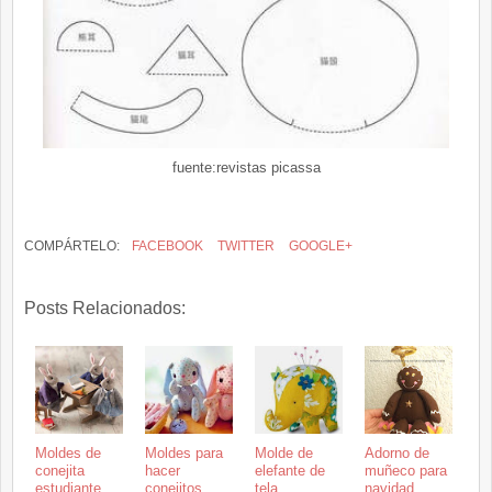
fuente:revistas picassa
COMPÁRTELO:
FACEBOOK
TWITTER
GOOGLE+
Posts Relacionados:
Moldes de
Moldes para
Molde de
Adorno de
conejita
hacer
elefante de
muñeco para
estudiante
conejitos
tela
navidad