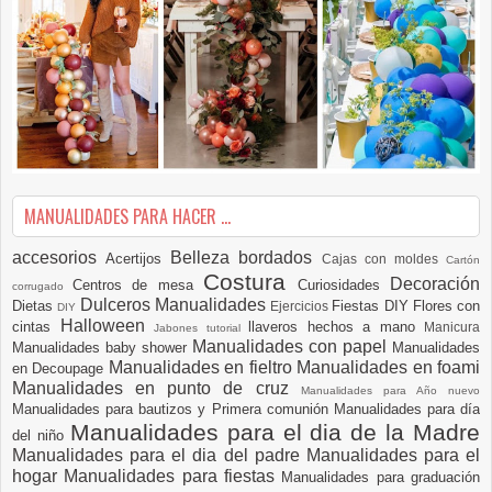
MANUALIDADES PARA HACER ...
accesorios
Belleza
bordados
Acertijos
Cajas con moldes
Cartón
Costura
Decoración
Centros de mesa
Curiosidades
corrugado
Dulceros Manualidades
Dietas
Fiestas DIY
Flores con
Ejercicios
DIY
Halloween
cintas
llaveros hechos a mano
Manicura
Jabones tutorial
Manualidades con papel
Manualidades baby shower
Manualidades
Manualidades en fieltro
Manualidades en foami
en Decoupage
Manualidades en punto de cruz
Manualidades para Año nuevo
Manualidades para bautizos y Primera comunión
Manualidades para día
Manualidades para el dia de la Madre
del niño
Manualidades para el dia del padre
Manualidades para el
hogar
Manualidades para fiestas
Manualidades para graduación