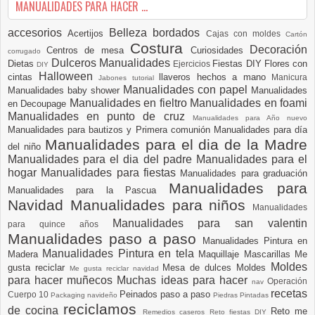
MANUALIDADES PARA HACER ...
accesorios
Belleza
bordados
Acertijos
Cajas con moldes
Cartón
Costura
Decoración
Centros de mesa
Curiosidades
corrugado
Dulceros Manualidades
Dietas
Fiestas DIY
Flores con
Ejercicios
DIY
Halloween
cintas
llaveros hechos a mano
Manicura
Jabones tutorial
Manualidades con papel
Manualidades baby shower
Manualidades
Manualidades en fieltro
Manualidades en foami
en Decoupage
Manualidades en punto de cruz
Manualidades para Año nuevo
Manualidades para bautizos y Primera comunión
Manualidades para día
Manualidades para el dia de la Madre
del niño
Manualidades para el dia del padre
Manualidades para el
hogar
Manualidades para fiestas
Manualidades para graduación
Manualidades para
Manualidades para la Pascua
Navidad
Manualidades para niños
Manualidades
Manualidades para san valentin
para quince años
Manualidades paso a paso
Manualidades Pintura en
Manualidades Pintura en tela
Madera
Maquillaje
Mascarillas
Me
Moldes
gusta reciclar
Mesa de dulces
Moldes
Me gusta reciclar navidad
para hacer muñecos
Muchas ideas para hacer
Operación
nav
recetas
Peinados paso a paso
Cuerpo 10
Packaging navideño
Piedras Pintadas
reciclamos
de cocina
Reto me
Remedios caseros
Reto fiestas DIY