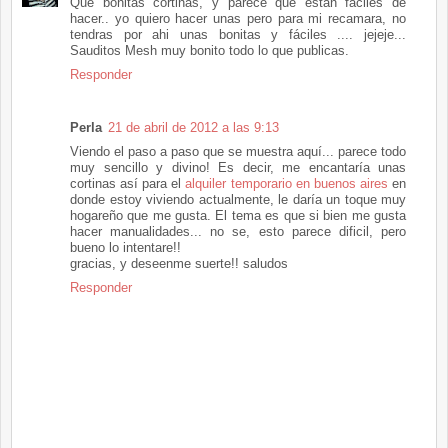
Que bonitas cortinas, y parece que estan fáciles de
hacer.. yo quiero hacer unas pero para mi recamara, no
tendras por ahi unas bonitas y fáciles .... jejeje...
Sauditos Mesh muy bonito todo lo que publicas.
Responder
Perla
21 de abril de 2012 a las 9:13
Viendo el paso a paso que se muestra aquí... parece todo
muy sencillo y divino! Es decir, me encantaría unas
cortinas así para el
alquiler temporario en buenos aires
en
donde estoy viviendo actualmente, le daría un toque muy
hogareño que me gusta. El tema es que si bien me gusta
hacer manualidades... no se, esto parece dificil, pero
bueno lo intentare!!
gracias, y deseenme suerte!! saludos
Responder