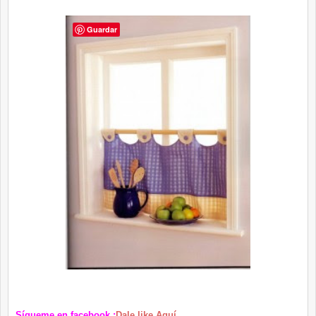
Guardar
Sígueme
en facebook :
Dale like Aquí