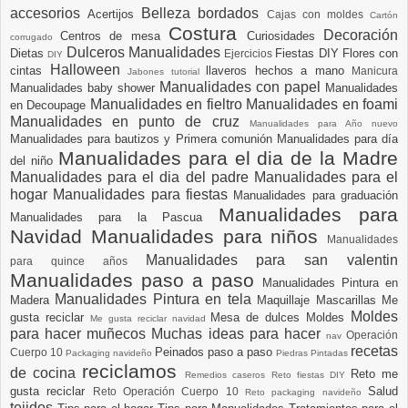
accesorios
Belleza
bordados
Acertijos
Cajas con moldes
Cartón
Costura
Decoración
Centros de mesa
Curiosidades
corrugado
Dulceros Manualidades
Dietas
Fiestas DIY
Flores con
Ejercicios
DIY
Halloween
cintas
llaveros hechos a mano
Manicura
Jabones tutorial
Manualidades con papel
Manualidades baby shower
Manualidades
Manualidades en fieltro
Manualidades en foami
en Decoupage
Manualidades en punto de cruz
Manualidades para Año nuevo
Manualidades para bautizos y Primera comunión
Manualidades para día
Manualidades para el dia de la Madre
del niño
Manualidades para el dia del padre
Manualidades para el
hogar
Manualidades para fiestas
Manualidades para graduación
Manualidades para
Manualidades para la Pascua
Navidad
Manualidades para niños
Manualidades
Manualidades para san valentin
para quince años
Manualidades paso a paso
Manualidades Pintura en
Manualidades Pintura en tela
Madera
Maquillaje
Mascarillas
Me
Moldes
gusta reciclar
Mesa de dulces
Moldes
Me gusta reciclar navidad
para hacer muñecos
Muchas ideas para hacer
Operación
nav
recetas
Peinados paso a paso
Cuerpo 10
Packaging navideño
Piedras Pintadas
reciclamos
de cocina
Reto me
Remedios caseros
Reto fiestas DIY
gusta reciclar
Salud
Reto Operación Cuerpo 10
Reto packaging navideño
tejidos