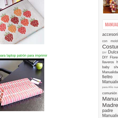
MANUALI
accesor
con mol
Cost
Dulc
DIY
ara laptop patrón para imprimir
DIY
Flor
llaveros
baby s
Manualid
fielt
Manuali
para Año n
comuni
Manual
Madr
padre
Manuali