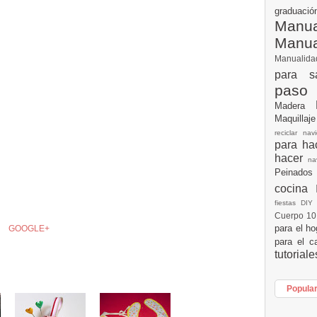
graduac
Manua
Manu
Manualid
para s
paso
Madera
Maquillaj
reciclar na
para h
hacer
n
Peinados
cocina
fiestas DI
Cuerpo 1
para el h
GOOGLE+
para el c
tutorial
Popula