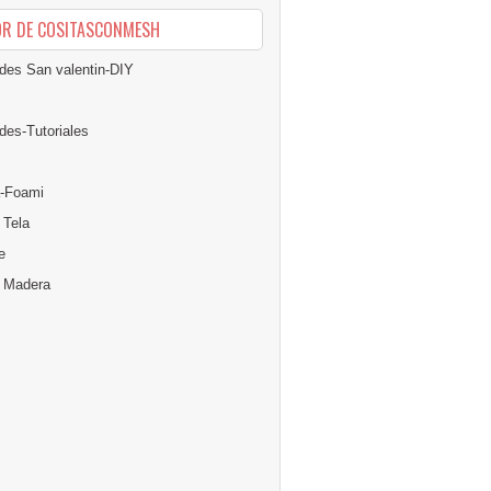
OR DE COSITASCONMESH
des San valentin-DIY
des-Tutoriales
-Foami
 Tela
e
n Madera