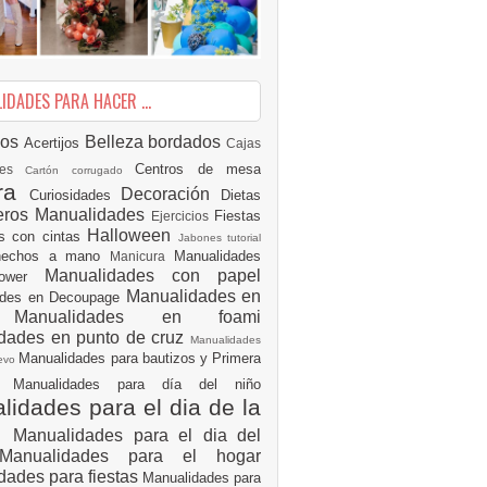
DADES PARA HACER ...
ios
Belleza
bordados
Acertijos
Cajas
Centros de mesa
des
Cartón corrugado
ura
Decoración
Curiosidades
Dietas
eros Manualidades
Fiestas
Ejercicios
Halloween
es con cintas
Jabones tutorial
 hechos a mano
Manualidades
Manicura
Manualidades con papel
hower
Manualidades en
ades en Decoupage
ro
Manualidades en foami
dades en punto de cruz
Manualidades
Manualidades para bautizos y Primera
uevo
ón
Manualidades para día del niño
idades para el dia de la
e
Manualidades para el dia del
Manualidades para el hogar
dades para fiestas
Manualidades para