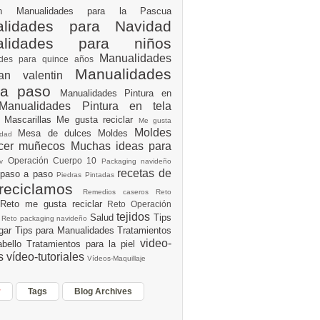
ión
Manualidades para la Pascua
lidades para Navidad
alidades para niños
Manualidades
ades para quince años
Manualidades
an valentin
 a paso
Manualidades Pintura en
Manualidades Pintura en tela
e
Mascarillas
Me gusta reciclar
Me gusta
Moldes
Mesa de dulces
Moldes
vidad
acer muñecos
Muchas ideas para
Operación Cuerpo 10
av
Packaging navideño
recetas de
 paso a paso
Piedras Pintadas
reciclamos
Remedios caseros
Reto
Reto me gusta reciclar
Reto Operación
Y
tejidos
Salud
Tips
0
Reto packaging navideño
ogar
Tips para Manualidades
Tratamientos
video-
abello
Tratamientos para la piel
es
vídeo-tutoriales
Vídeos-Maquillaje
r
Tags
Blog Archives