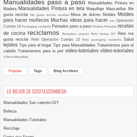
Manualidades paso a paso
Manualidades Pintura en
Manualidades Pintura en tela
Madera
Maquillaje
Mascarillas
Me
Moldes
gusta reciclar
Mesa de dulces
Moldes
Me gusta reciclar navidad
para hacer muñecos
Muchas ideas para hacer
Operación
nav
recetas
Peinados paso a paso
Cuerpo 10
Packaging navideño
Piedras Pintadas
reciclamos
de cocina
Reto me
Remedios caseros
Reto fiestas DIY
gusta reciclar
Salud
Reto Operación Cuerpo 10
Reto packaging navideño
tejidos
Tips para el hogar
Tips para Manualidades
Tratamientos para el
video-tutoriales
vídeo-tutoriales
cabello
Tratamientos para la piel
Vídeos-Maquillaje
Popular
Tags
Blog Archives
LO MEJOR DE COSITASCONMESH
Manualidades San valentin-DIY
Belleza
Manualidades-Tutoriales
Reciclaje
Goma eva-Foami