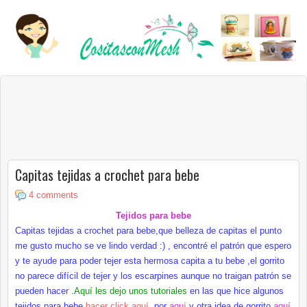
Capitas tejidas a crochet para bebe
4 comments
Tejidos para bebe
Capitas tejidas a crochet para bebe,que belleza de capitas el punto
me gusto mucho se ve lindo verdad :) , encontré el patrón que espero
y te ayude para poder tejer esta hermosa capita a tu bebe ,el gorrito
no parece difícil de tejer y los escarpines aunque no traigan patrón se
pueden hacer .
Aquí les dejo unos tutoriales
en las que hice algunos
tejidos para bebe,
hacer click aquí
,por
aqu
í
y otra idea de gorrito
aquí