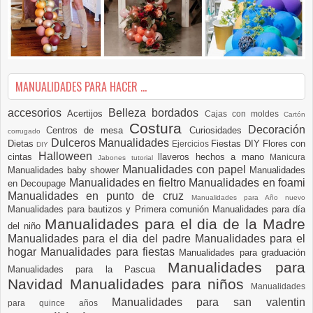
MANUALIDADES PARA HACER ...
accesorios
Belleza
bordados
Acertijos
Cajas con moldes
Cartón
Costura
Decoración
Centros de mesa
Curiosidades
corrugado
Dulceros Manualidades
Dietas
Fiestas DIY
Flores con
Ejercicios
DIY
Halloween
cintas
llaveros hechos a mano
Manicura
Jabones tutorial
Manualidades con papel
Manualidades baby shower
Manualidades
Manualidades en fieltro
Manualidades en foami
en Decoupage
Manualidades en punto de cruz
Manualidades para Año nuevo
Manualidades para bautizos y Primera comunión
Manualidades para día
Manualidades para el dia de la Madre
del niño
Manualidades para el dia del padre
Manualidades para el
hogar
Manualidades para fiestas
Manualidades para graduación
Manualidades para
Manualidades para la Pascua
Navidad
Manualidades para niños
Manualidades
Manualidades para san valentin
para quince años