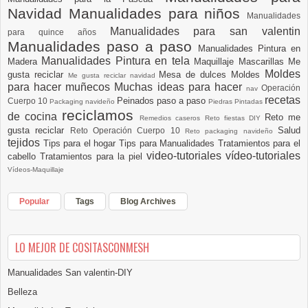
Navidad
Manualidades para niños
Manualidades
Manualidades para san valentin
para quince años
Manualidades paso a paso
Manualidades Pintura en
Manualidades Pintura en tela
Madera
Maquillaje
Mascarillas
Me
Moldes
gusta reciclar
Mesa de dulces
Moldes
Me gusta reciclar navidad
para hacer muñecos
Muchas ideas para hacer
Operación
nav
recetas
Peinados paso a paso
Cuerpo 10
Packaging navideño
Piedras Pintadas
reciclamos
de cocina
Reto me
Remedios caseros
Reto fiestas DIY
gusta reciclar
Salud
Reto Operación Cuerpo 10
Reto packaging navideño
tejidos
Tips para el hogar
Tips para Manualidades
Tratamientos para el
video-tutoriales
vídeo-tutoriales
cabello
Tratamientos para la piel
Vídeos-Maquillaje
Popular
Tags
Blog Archives
LO MEJOR DE COSITASCONMESH
Manualidades San valentin-DIY
Belleza