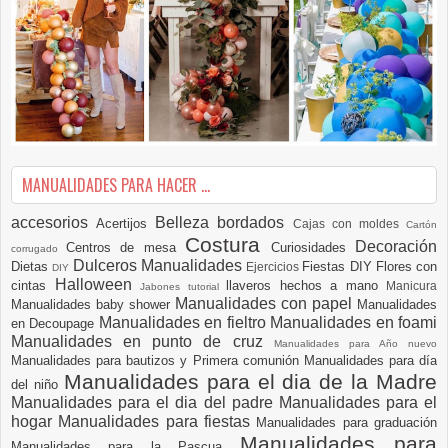
MANUALIDADES PARA HACER ...
accesorios
Belleza
bordados
Acertijos
Cajas con moldes
Cartón
Costura
Decoración
Centros de mesa
Curiosidades
corrugado
Dulceros Manualidades
Dietas
Fiestas DIY
Flores con
Ejercicios
DIY
Halloween
cintas
llaveros hechos a mano
Manicura
Jabones tutorial
Manualidades con papel
Manualidades baby shower
Manualidades
Manualidades en fieltro
Manualidades en foami
en Decoupage
Manualidades en punto de cruz
Manualidades para Año nuevo
Manualidades para bautizos y Primera comunión
Manualidades para día
Manualidades para el dia de la Madre
del niño
Manualidades para el dia del padre
Manualidades para el
hogar
Manualidades para fiestas
Manualidades para graduación
Manualidades para
Manualidades para la Pascua