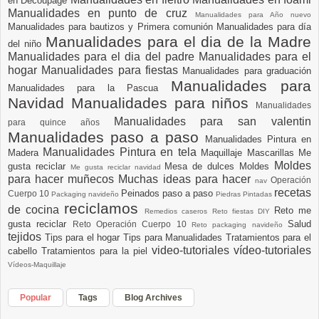
en Decoupage
Manualidades en punto de cruz
Manualidades para Año nuevo
Manualidades para bautizos y Primera comunión
Manualidades para día
Manualidades para el dia de la Madre
del niño
Manualidades para el dia del padre
Manualidades para el
hogar
Manualidades para fiestas
Manualidades para graduación
Manualidades para
Manualidades para la Pascua
Navidad
Manualidades para niños
Manualidades
Manualidades para san valentin
para quince años
Manualidades paso a paso
Manualidades Pintura en
Manualidades Pintura en tela
Madera
Maquillaje
Mascarillas
Me
Moldes
gusta reciclar
Mesa de dulces
Moldes
Me gusta reciclar navidad
para hacer muñecos
Muchas ideas para hacer
Operación
nav
recetas
Peinados paso a paso
Cuerpo 10
Packaging navideño
Piedras Pintadas
reciclamos
de cocina
Reto me
Remedios caseros
Reto fiestas DIY
gusta reciclar
Salud
Reto Operación Cuerpo 10
Reto packaging navideño
tejidos
Tips para el hogar
Tips para Manualidades
Tratamientos para el
video-tutoriales
vídeo-tutoriales
cabello
Tratamientos para la piel
Vídeos-Maquillaje
Popular
Tags
Blog Archives