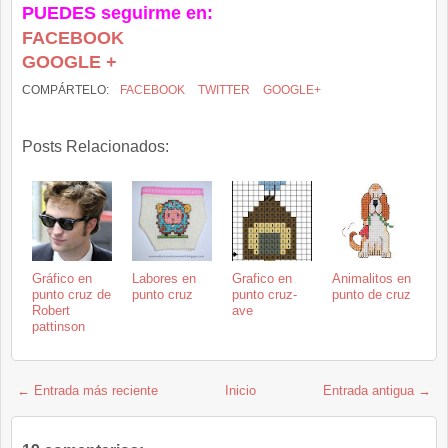
PUEDES seguirme en:
FACEBOOK
GOOGLE +
COMPÁRTELO:
FACEBOOK
TWITTER
GOOGLE+
Posts Relacionados:
Gráfico en
Labores en
Grafico en
Animalitos en
punto cruz de
punto cruz
punto cruz-
punto de cruz
Robert
ave
pattinson
← Entrada más reciente
Inicio
Entrada antigua →