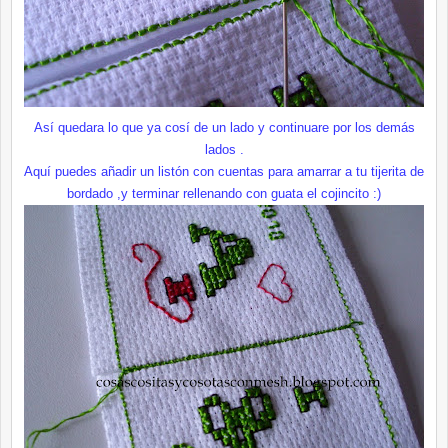
Así quedara lo que ya cosí de un lado
y continuare por los demás
lados .
Aquí puedes añadir un listón con cuentas para amarrar a tu tijerita de
bordado ,y terminar rellenando con guata el cojincito :)