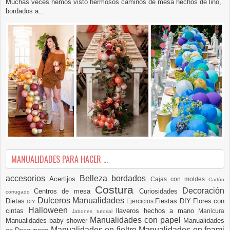
Muchas veces hemos visto hermosos caminos de mesa hechos de lino,
bordados a...
MANUALIDADES PARA HACER ...
accesorios
Belleza
bordados
Acertijos
Cajas con moldes
Cartón
Costura
Decoración
Centros de mesa
Curiosidades
corrugado
Dulceros Manualidades
Dietas
Fiestas DIY
Flores con
Ejercicios
DIY
Halloween
cintas
llaveros hechos a mano
Manicura
Jabones tutorial
Manualidades con papel
Manualidades baby shower
Manualidades
Manualidades en fieltro
Manualidades en foami