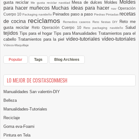
Moldes
gusta reciclar
Mesa de dulces
Moldes
Me gusta reciclar navidad
para hacer muñecos
Muchas ideas para hacer
Operación
nav
recetas
Peinados paso a paso
Cuerpo 10
Packaging navideño
Piedras Pintadas
reciclamos
de cocina
Reto me
Remedios caseros
Reto fiestas DIY
gusta reciclar
Salud
Reto Operación Cuerpo 10
Reto packaging navideño
tejidos
Tips para el hogar
Tips para Manualidades
Tratamientos para el
video-tutoriales
vídeo-tutoriales
cabello
Tratamientos para la piel
Vídeos-Maquillaje
Popular
Tags
Blog Archives
LO MEJOR DE COSITASCONMESH
Manualidades San valentin-DIY
Belleza
Manualidades-Tutoriales
Reciclaje
Goma eva-Foami
Pintura en Tela