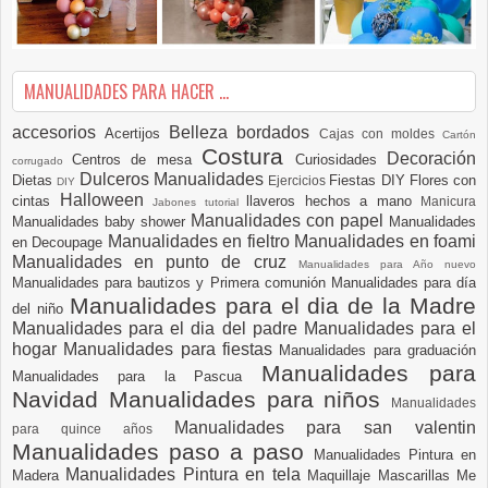
MANUALIDADES PARA HACER ...
accesorios
Belleza
bordados
Acertijos
Cajas con moldes
Cartón
Costura
Decoración
Centros de mesa
Curiosidades
corrugado
Dulceros Manualidades
Dietas
Fiestas DIY
Flores con
Ejercicios
DIY
Halloween
cintas
llaveros hechos a mano
Manicura
Jabones tutorial
Manualidades con papel
Manualidades baby shower
Manualidades
Manualidades en fieltro
Manualidades en foami
en Decoupage
Manualidades en punto de cruz
Manualidades para Año nuevo
Manualidades para bautizos y Primera comunión
Manualidades para día
Manualidades para el dia de la Madre
del niño
Manualidades para el dia del padre
Manualidades para el
hogar
Manualidades para fiestas
Manualidades para graduación
Manualidades para
Manualidades para la Pascua
Navidad
Manualidades para niños
Manualidades
Manualidades para san valentin
para quince años
Manualidades paso a paso
Manualidades Pintura en
Manualidades Pintura en tela
Madera
Maquillaje
Mascarillas
Me