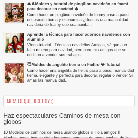
🎄🐧Moldes y tutorial de pingüino navideño en foami
para decorar en navidad 🎄
Cómo hacer un pingüino navideño de foamy paso a paso:
decoración tierna y económica ¿Buscas una manualidad
navideña de foamy que sea bonita...
Aprende la técnica para hacer adornos navideños con
aluminio
Vídeo tutorial - Técnicas navideñas Amigas, sé que aun
falta mucho para navidad, pero para mis amigas que se
dedican a vender sus trabajos...
😇Moldes de angelito tierno en Fieltro ❤️ Tutorial
Cómo hacer una angelita de fieltro paso a paso: manualidad
tierna, elegante y perfecta para decorar, regalar o vender Si
amas las manualidad...
MIRA LO QUE HICE HOY :)
Haz espectaculares Caminos de mesa con
globos
10 Modelos de caminos de mesa usando globos ¡¡ Hola amigos !!
Muchas veces hemos visto hermosos caminos de mesa hechos de lino,