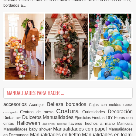
bordados a...
MANUALIDADES PARA HACER ...
accesorios
Belleza
bordados
Acertijos
Cajas con moldes
Cartón
Costura
Decoración
Centros de mesa
Curiosidades
corrugado
Dulceros Manualidades
Dietas
Fiestas DIY
Flores con
Ejercicios
DIY
Halloween
cintas
llaveros hechos a mano
Manicura
Jabones tutorial
Manualidades con papel
Manualidades baby shower
Manualidades
Manualidades en fieltro
Manualidades en foami
en Decoupage