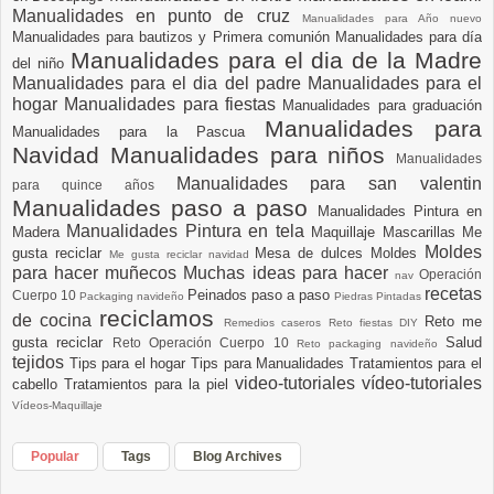
Manualidades en punto de cruz
Manualidades para Año nuevo
Manualidades para bautizos y Primera comunión
Manualidades para día
Manualidades para el dia de la Madre
del niño
Manualidades para el dia del padre
Manualidades para el
hogar
Manualidades para fiestas
Manualidades para graduación
Manualidades para
Manualidades para la Pascua
Navidad
Manualidades para niños
Manualidades
Manualidades para san valentin
para quince años
Manualidades paso a paso
Manualidades Pintura en
Manualidades Pintura en tela
Madera
Maquillaje
Mascarillas
Me
Moldes
gusta reciclar
Mesa de dulces
Moldes
Me gusta reciclar navidad
para hacer muñecos
Muchas ideas para hacer
Operación
nav
recetas
Peinados paso a paso
Cuerpo 10
Packaging navideño
Piedras Pintadas
reciclamos
de cocina
Reto me
Remedios caseros
Reto fiestas DIY
gusta reciclar
Salud
Reto Operación Cuerpo 10
Reto packaging navideño
tejidos
Tips para el hogar
Tips para Manualidades
Tratamientos para el
video-tutoriales
vídeo-tutoriales
cabello
Tratamientos para la piel
Vídeos-Maquillaje
Popular
Tags
Blog Archives