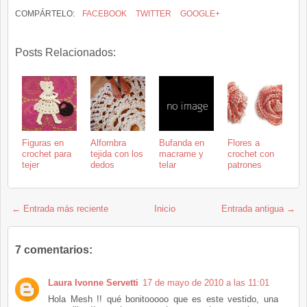
COMPÁRTELO:
FACEBOOK
TWITTER
GOOGLE+
Posts Relacionados:
Figuras en
Alfombra
Bufanda en
Flores a
crochet para
tejida con los
macrame y
crochet con
tejer
dedos
telar
patrones
← Entrada más reciente
Inicio
Entrada antigua →
7 comentarios:
Laura Ivonne Servetti
17 de mayo de 2010 a las 11:01
Hola Mesh !! qué bonitooooo que es este vestido, una