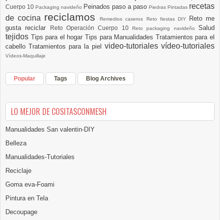
recetas
Peinados paso a paso
Cuerpo 10
Packaging navideño
Piedras Pintadas
reciclamos
de cocina
Reto me
Remedios caseros
Reto fiestas DIY
gusta reciclar
Salud
Reto Operación Cuerpo 10
Reto packaging navideño
tejidos
Tips para el hogar
Tips para Manualidades
Tratamientos para el
video-tutoriales
vídeo-tutoriales
cabello
Tratamientos para la piel
Vídeos-Maquillaje
Popular
Tags
Blog Archives
LO MEJOR DE COSITASCONMESH
Manualidades San valentin-DIY
Belleza
Manualidades-Tutoriales
Reciclaje
Goma eva-Foami
Pintura en Tela
Decoupage