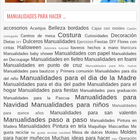
MANUALIDADES PARA HACER ...
accesorios
Belleza
bordados
Acertijos
Cajas con moldes
Cartón
Costura
Decoración
Centros de mesa
Curiosidades
corrugado
Dulceros Manualidades
Dietas
Fiestas DIY
Flores con
Ejercicios
DIY
Halloween
cintas
llaveros hechos a mano
Manicura
Jabones tutorial
Manualidades con papel
Manualidades baby shower
Manualidades
Manualidades en fieltro
Manualidades en foami
en Decoupage
Manualidades en punto de cruz
Manualidades para Año nuevo
Manualidades para bautizos y Primera comunión
Manualidades para día
Manualidades para el dia de la Madre
del niño
Manualidades para el dia del padre
Manualidades para el
hogar
Manualidades para fiestas
Manualidades para graduación
Manualidades para
Manualidades para la Pascua
Navidad
Manualidades para niños
Manualidades
Manualidades para san valentin
para quince años
Manualidades paso a paso
Manualidades Pintura en
Manualidades Pintura en tela
Madera
Maquillaje
Mascarillas
Me
Moldes
gusta reciclar
Mesa de dulces
Moldes
Me gusta reciclar navidad
para hacer muñecos
Muchas ideas para hacer
Operación
nav