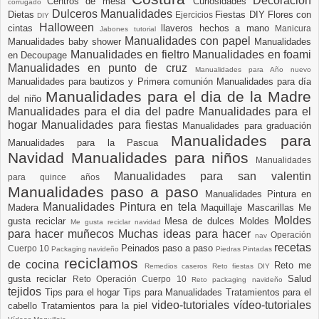
Decoración
Centros de mesa
Curiosidades
corrugado
Dulceros Manualidades
Dietas
Fiestas DIY
Flores con
Ejercicios
DIY
Halloween
cintas
llaveros hechos a mano
Manicura
Jabones tutorial
Manualidades con papel
Manualidades baby shower
Manualidades
Manualidades en fieltro
Manualidades en foami
en Decoupage
Manualidades en punto de cruz
Manualidades para Año nuevo
Manualidades para bautizos y Primera comunión
Manualidades para día
Manualidades para el dia de la Madre
del niño
Manualidades para el dia del padre
Manualidades para el
hogar
Manualidades para fiestas
Manualidades para graduación
Manualidades para
Manualidades para la Pascua
Navidad
Manualidades para niños
Manualidades
Manualidades para san valentin
para quince años
Manualidades paso a paso
Manualidades Pintura en
Manualidades Pintura en tela
Madera
Maquillaje
Mascarillas
Me
Moldes
gusta reciclar
Mesa de dulces
Moldes
Me gusta reciclar navidad
para hacer muñecos
Muchas ideas para hacer
Operación
nav
recetas
Peinados paso a paso
Cuerpo 10
Packaging navideño
Piedras Pintadas
reciclamos
de cocina
Reto me
Remedios caseros
Reto fiestas DIY
gusta reciclar
Salud
Reto Operación Cuerpo 10
Reto packaging navideño
tejidos
Tips para el hogar
Tips para Manualidades
Tratamientos para el
video-tutoriales
vídeo-tutoriales
cabello
Tratamientos para la piel