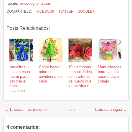
fuente:
www.dognbird.com
COMPÁRTELO:
FACEBOOK
TWITTER
GOOGLE+
Posts Relacionados:
Angelitos
Como hacer
10 Hermosas
Manualidades
colgantes en
adornos
manualidades
para pascua
foami para
navideños en
con cartones
paso a paso-
decorar el
casa
de huevo que
conejo
árbol
ya no sirven
navideño
← Entrada más reciente
Inicio
Entrada antigua →
4 comentarios: