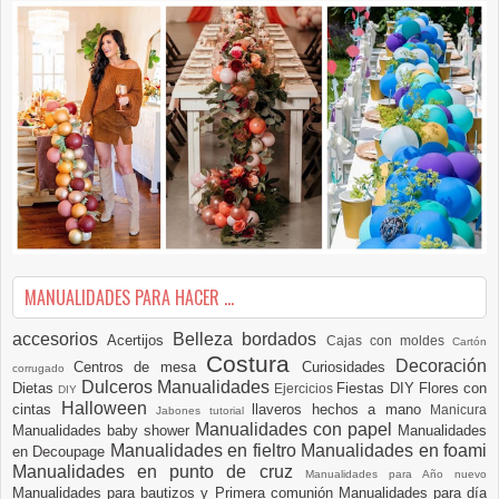
MANUALIDADES PARA HACER ...
accesorios
Belleza
bordados
Acertijos
Cajas con moldes
Cartón
Costura
Decoración
Centros de mesa
Curiosidades
corrugado
Dulceros Manualidades
Dietas
Fiestas DIY
Flores con
Ejercicios
DIY
Halloween
cintas
llaveros hechos a mano
Manicura
Jabones tutorial
Manualidades con papel
Manualidades baby shower
Manualidades
Manualidades en fieltro
Manualidades en foami
en Decoupage
Manualidades en punto de cruz
Manualidades para Año nuevo
Manualidades para bautizos y Primera comunión
Manualidades para día