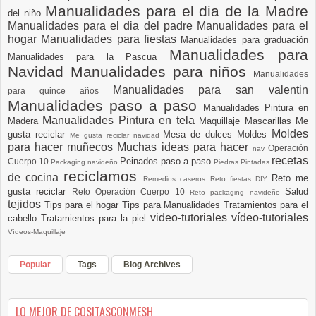
Manualidades para el dia de la Madre
del niño
Manualidades para el dia del padre
Manualidades para el
hogar
Manualidades para fiestas
Manualidades para graduación
Manualidades para
Manualidades para la Pascua
Navidad
Manualidades para niños
Manualidades
Manualidades para san valentin
para quince años
Manualidades paso a paso
Manualidades Pintura en
Manualidades Pintura en tela
Madera
Maquillaje
Mascarillas
Me
Moldes
gusta reciclar
Mesa de dulces
Moldes
Me gusta reciclar navidad
para hacer muñecos
Muchas ideas para hacer
Operación
nav
recetas
Peinados paso a paso
Cuerpo 10
Packaging navideño
Piedras Pintadas
reciclamos
de cocina
Reto me
Remedios caseros
Reto fiestas DIY
gusta reciclar
Salud
Reto Operación Cuerpo 10
Reto packaging navideño
tejidos
Tips para el hogar
Tips para Manualidades
Tratamientos para el
video-tutoriales
vídeo-tutoriales
cabello
Tratamientos para la piel
Vídeos-Maquillaje
Popular
Tags
Blog Archives
LO MEJOR DE COSITASCONMESH