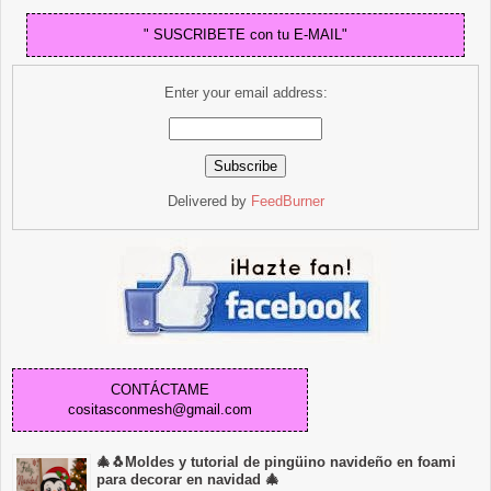
" SUSCRIBETE con tu E-MAIL"
Enter your email address:
Delivered by
FeedBurner
CONTÁCTAME
cositasconmesh@gmail.com
🎄🐧Moldes y tutorial de pingüino navideño en foami
para decorar en navidad 🎄