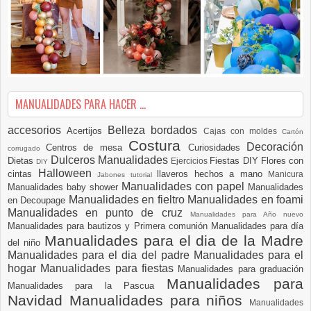
MANUALIDADES PARA HACER ...
accesorios
Belleza
bordados
Acertijos
Cajas con moldes
Cartón
Costura
Decoración
Centros de mesa
Curiosidades
corrugado
Dulceros Manualidades
Dietas
Fiestas DIY
Flores con
Ejercicios
DIY
Halloween
cintas
llaveros hechos a mano
Manicura
Jabones tutorial
Manualidades con papel
Manualidades baby shower
Manualidades
Manualidades en fieltro
Manualidades en foami
en Decoupage
Manualidades en punto de cruz
Manualidades para Año nuevo
Manualidades para bautizos y Primera comunión
Manualidades para día
Manualidades para el dia de la Madre
del niño
Manualidades para el dia del padre
Manualidades para el
hogar
Manualidades para fiestas
Manualidades para graduación
Manualidades para
Manualidades para la Pascua
Navidad
Manualidades para niños
Manualidades