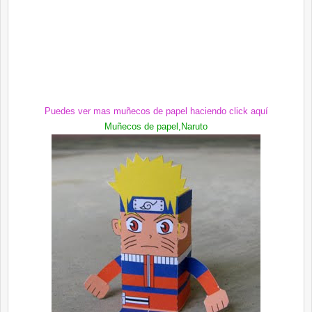
Puedes ver mas muñecos de papel haciendo
click
aquí
Muñecos de papel,
Naruto