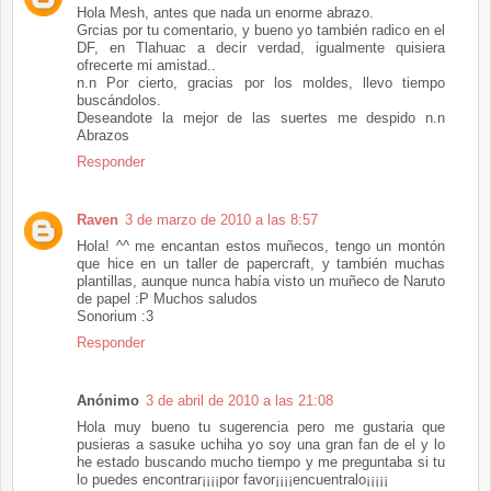
Hola Mesh, antes que nada un enorme abrazo.
Grcias por tu comentario, y bueno yo también radico en el
DF, en Tlahuac a decir verdad, igualmente quisiera
ofrecerte mi amistad..
n.n Por cierto, gracias por los moldes, llevo tiempo
buscándolos.
Deseandote la mejor de las suertes me despido n.n
Abrazos
Responder
Raven
3 de marzo de 2010 a las 8:57
Hola! ^^ me encantan estos muñecos, tengo un montón
que hice en un taller de papercraft, y también muchas
plantillas, aunque nunca había visto un muñeco de Naruto
de papel :P Muchos saludos
Sonorium :3
Responder
Anónimo
3 de abril de 2010 a las 21:08
Hola muy bueno tu sugerencia pero me gustaria que
pusieras a sasuke uchiha yo soy una gran fan de el y lo
he estado buscando mucho tiempo y me preguntaba si tu
lo puedes encontrar¡¡¡¡por favor¡¡¡¡encuentralo¡¡¡¡¡