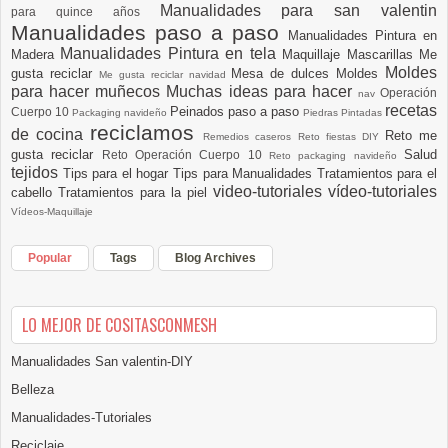
Manualidades para san valentin
para quince años
Manualidades paso a paso
Manualidades Pintura en
Manualidades Pintura en tela
Madera
Maquillaje
Mascarillas
Me
Moldes
gusta reciclar
Mesa de dulces
Moldes
Me gusta reciclar navidad
para hacer muñecos
Muchas ideas para hacer
Operación
nav
recetas
Peinados paso a paso
Cuerpo 10
Packaging navideño
Piedras Pintadas
reciclamos
de cocina
Reto me
Remedios caseros
Reto fiestas DIY
gusta reciclar
Salud
Reto Operación Cuerpo 10
Reto packaging navideño
tejidos
Tips para el hogar
Tips para Manualidades
Tratamientos para el
video-tutoriales
vídeo-tutoriales
cabello
Tratamientos para la piel
Vídeos-Maquillaje
Popular
Tags
Blog Archives
LO MEJOR DE COSITASCONMESH
Manualidades San valentin-DIY
Belleza
Manualidades-Tutoriales
Reciclaje