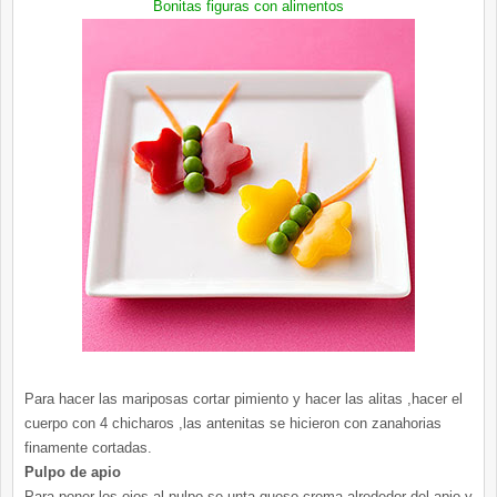
Bonitas figuras con alimentos
Para hacer las mariposas cortar pimiento y hacer las
alitas
,hacer el
cuerpo con 4
chicharos
,las
antenitas
se
hicieron
con zanahorias
finamente cortadas.
Pulpo de apio
Para poner los ojos al pulpo se unta queso crema alrededor del apio y