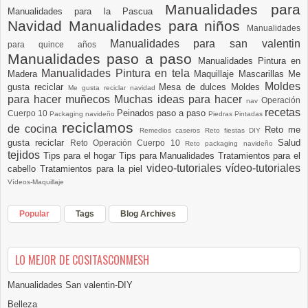
Manualidades para
Manualidades para la Pascua
Navidad
Manualidades para niños
Manualidades
Manualidades para san valentin
para quince años
Manualidades paso a paso
Manualidades Pintura en
Manualidades Pintura en tela
Madera
Maquillaje
Mascarillas
Me
Moldes
gusta reciclar
Mesa de dulces
Moldes
Me gusta reciclar navidad
para hacer muñecos
Muchas ideas para hacer
Operación
nav
recetas
Peinados paso a paso
Cuerpo 10
Packaging navideño
Piedras Pintadas
reciclamos
de cocina
Reto me
Remedios caseros
Reto fiestas DIY
gusta reciclar
Salud
Reto Operación Cuerpo 10
Reto packaging navideño
tejidos
Tips para el hogar
Tips para Manualidades
Tratamientos para el
video-tutoriales
vídeo-tutoriales
cabello
Tratamientos para la piel
Vídeos-Maquillaje
Popular
Tags
Blog Archives
LO MEJOR DE COSITASCONMESH
Manualidades San valentin-DIY
Belleza