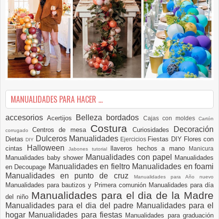
MANUALIDADES PARA HACER ...
accesorios
Belleza
bordados
Acertijos
Cajas con moldes
Cartón
Costura
Decoración
Centros de mesa
Curiosidades
corrugado
Dulceros Manualidades
Dietas
Fiestas DIY
Flores con
Ejercicios
DIY
Halloween
cintas
llaveros hechos a mano
Manicura
Jabones tutorial
Manualidades con papel
Manualidades baby shower
Manualidades
Manualidades en fieltro
Manualidades en foami
en Decoupage
Manualidades en punto de cruz
Manualidades para Año nuevo
Manualidades para bautizos y Primera comunión
Manualidades para día
Manualidades para el dia de la Madre
del niño
Manualidades para el dia del padre
Manualidades para el
hogar
Manualidades para fiestas
Manualidades para graduación