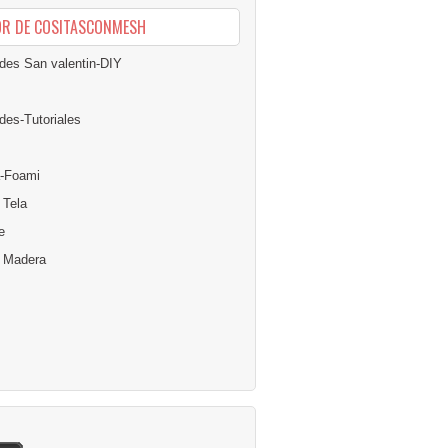
OR DE COSITASCONMESH
des San valentin-DIY
des-Tutoriales
-Foami
 Tela
e
n Madera