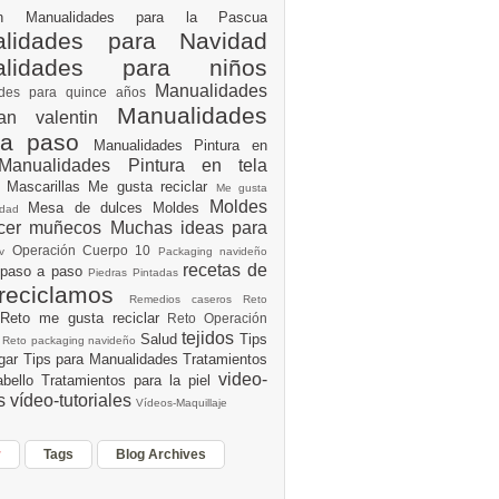
ión
Manualidades para la Pascua
lidades para Navidad
alidades para niños
Manualidades
ades para quince años
Manualidades
an valentin
 a paso
Manualidades Pintura en
Manualidades Pintura en tela
e
Mascarillas
Me gusta reciclar
Me gusta
Moldes
Mesa de dulces
Moldes
vidad
acer muñecos
Muchas ideas para
Operación Cuerpo 10
av
Packaging navideño
recetas de
 paso a paso
Piedras Pintadas
reciclamos
Remedios caseros
Reto
Reto me gusta reciclar
Reto Operación
Y
tejidos
Salud
Tips
0
Reto packaging navideño
ogar
Tips para Manualidades
Tratamientos
video-
abello
Tratamientos para la piel
es
vídeo-tutoriales
Vídeos-Maquillaje
r
Tags
Blog Archives