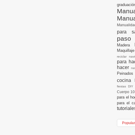
graduac
Manua
Manu
Manualid
para s
paso
Madera
Maquillaj
reciclar na
para h
hacer
n
Peinados
cocina
fiestas DI
Cuerpo 1
para el h
para el c
tutorial
Popula