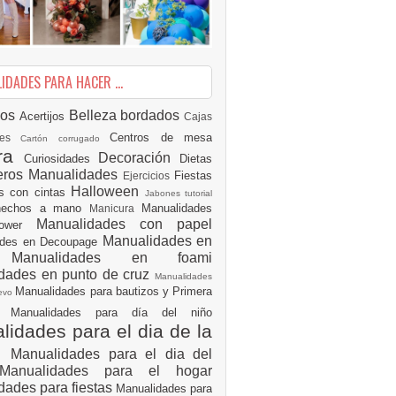
DADES PARA HACER ...
ios
Belleza
bordados
Acertijos
Cajas
Centros de mesa
des
Cartón corrugado
ura
Decoración
Curiosidades
Dietas
eros Manualidades
Fiestas
Ejercicios
Halloween
es con cintas
Jabones tutorial
 hechos a mano
Manualidades
Manicura
Manualidades con papel
hower
Manualidades en
ades en Decoupage
ro
Manualidades en foami
dades en punto de cruz
Manualidades
Manualidades para bautizos y Primera
uevo
ón
Manualidades para día del niño
idades para el dia de la
e
Manualidades para el dia del
Manualidades para el hogar
dades para fiestas
Manualidades para