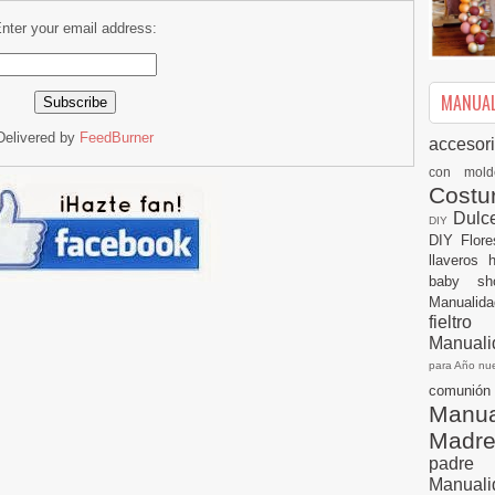
nter your email address:
MANUALI
Delivered by
FeedBurner
accesor
con mol
Cost
Dulc
DIY
DIY
Flor
llaveros
baby s
Manualid
fielt
Manuali
para Año n
comuni
Manual
Madr
padre
Manuali