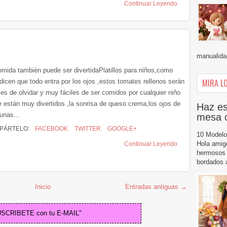
Continuar Leyendo
manualidad
omida también puede ser divertidaPlatillos para niños,como
MIRA LO
dicen que todo entra por los ojos ,estos tomates rellenos serán
iles de olvidar y muy fáciles de ser comidos por cualquier niño
e están muy divertidos ,la sonrisa de queso crema,los ojos de
Haz es
unas...
mesa 
PÁRTELO:
FACEBOOK
TWITTER
GOOGLE+
10 Modelo
Hola amig
Continuar Leyendo
hermosos 
bordados a
Inicio
Entradas antiguas →
USCRIBETE con tu E-MAIL"