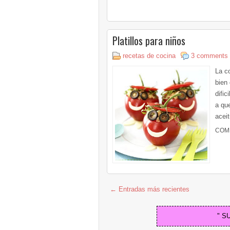
Platillos para niños
recetas de cocina
3 comments
La c
bien 
dific
a qu
aceit
COM
← Entradas más recientes
" S