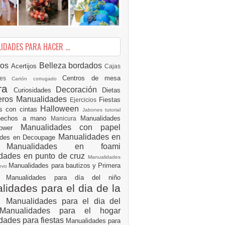
DADES PARA HACER ...
ios
Belleza
bordados
Acertijos
Cajas
Centros de mesa
des
Cartón corrugado
ura
Decoración
Curiosidades
Dietas
eros Manualidades
Fiestas
Ejercicios
Halloween
es con cintas
Jabones tutorial
 hechos a mano
Manualidades
Manicura
Manualidades con papel
hower
Manualidades en
ades en Decoupage
ro
Manualidades en foami
dades en punto de cruz
Manualidades
Manualidades para bautizos y Primera
uevo
ón
Manualidades para día del niño
idades para el dia de la
e
Manualidades para el dia del
Manualidades para el hogar
dades para fiestas
Manualidades para