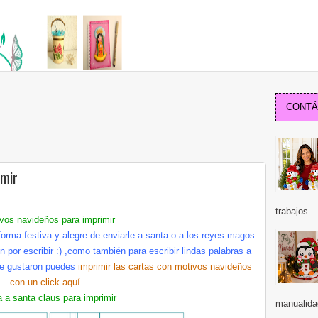
CONTÁC
imir
trabajos...
vos navideños para imprimir
forma festiva y alegre de enviarle a santa o a los reyes magos
 por escribir :) ,como también para escribir lindas palabras a
te
gustaron
puedes
imprimir las cartas con motivos navideños
con un
click
aquí
.
a a santa
claus
para imprimir
manualida