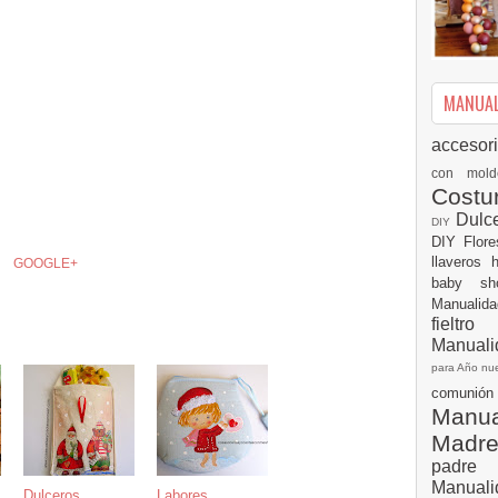
MANUALI
accesor
con mol
Cost
Dulc
DIY
DIY
Flor
llaveros
GOOGLE+
baby s
Manualid
fielt
Manuali
para Año n
comuni
Manual
Madr
padre
Manuali
s
Dulceros
Labores