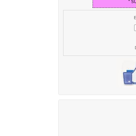
" S
E