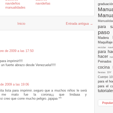
navideños
navideñas
graduac
manualidades
Manua
Manu
Manualid
Inicio
Entrada antigua →
para s
paso
Madera
Maquillaj
reciclar na
bre de 2009 a las 17:50
para h
hacer
n
para imprimir!!!!
Peinados
un fuerte abrazo desde Venezuela!!!!!
cocina
fiestas DI
Cuerpo 1
para el h
 de 2009 a las 19:06
para el c
tutorial
tita lista para imprimir..seguro que a muchos niños le será
e me mato fue la corona¡¡¡ que lindaaa y
a si creo que corre mucho peligro..jajajaa ^^
Popula