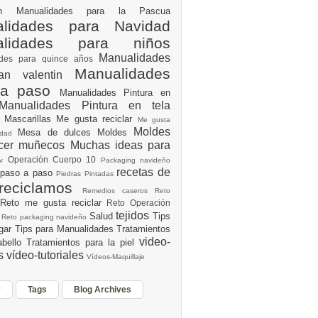
ión
Manualidades para la Pascua
lidades para Navidad
alidades para niños
Manualidades
ades para quince años
Manualidades
an valentin
 a paso
Manualidades Pintura en
Manualidades Pintura en tela
e
Mascarillas
Me gusta reciclar
Me gusta
Moldes
Mesa de dulces
Moldes
vidad
acer muñecos
Muchas ideas para
Operación Cuerpo 10
av
Packaging navideño
recetas de
 paso a paso
Piedras Pintadas
reciclamos
Remedios caseros
Reto
Reto me gusta reciclar
Reto Operación
Y
tejidos
Salud
Tips
0
Reto packaging navideño
ogar
Tips para Manualidades
Tratamientos
video-
abello
Tratamientos para la piel
es
vídeo-tutoriales
Vídeos-Maquillaje
r
Tags
Blog Archives