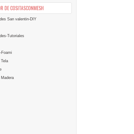
OR DE COSITASCONMESH
des San valentin-DIY
des-Tutoriales
-Foami
 Tela
e
n Madera