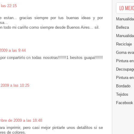
 las 22:15
LO MEJ
e estan... gracias siempre por tus buenas ideas y por
Manualida
sa...
Belleza
n todo mi cariño como siempre desde Buenos Aires... sil.
Manualida
Reciclaje
2009 a las 9:44
Goma eva
 por conpartirlo cn todas nosotras!!!!!!!1 besitos guapa!!!!!!!
Pintura en
Decoupag
Pintura e
 2009 a las 10:25
Bordado
Tejidos
Facebook
mbre de 2009 a las 18:48
ra imprimir, pero casi mejor pintarle unos detallitos si se
ores de colores.