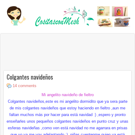
Colgantes navideños
14 comments
Mi angelito navideño
de fieltro
Colgantes navideños,este es mi angelito
dormidito
que ya sera parte
de mis colgantes navideños que estoy haciendo en fieltro ,aun me
faltan muchos más por hacer para está navidad :) ,espero y pronto
enseñarles unos pequeños colgantes navideños en punto cruz y unas
esferas navideñas ,como ven está navidad no me agarrara en prisas
que yo ya me voy adelantando :) ,niñas
cuentenme
quien ya está