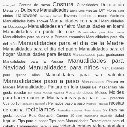
Costura
Decoración
Centros de mesa
Curiosidades
corrugado
Dulceros Manualidades
Dietas
Fiestas DIY
Flores con
Ejercicios
DIY
Halloween
cintas
llaveros hechos a mano
Manicura
Jabones tutorial
Manualidades con papel
Manualidades baby shower
Manualidades
Manualidades en fieltro
Manualidades en foami
en Decoupage
Manualidades en punto de cruz
Manualidades para Año nuevo
Manualidades para bautizos y Primera comunión
Manualidades para día
Manualidades para el dia de la Madre
del niño
Manualidades para el dia del padre
Manualidades para el
hogar
Manualidades para fiestas
Manualidades para graduación
Manualidades para
Manualidades para la Pascua
Navidad
Manualidades para niños
Manualidades
Manualidades para san valentin
para quince años
Manualidades paso a paso
Manualidades Pintura en
Manualidades Pintura en tela
Madera
Maquillaje
Mascarillas
Me
Moldes
gusta reciclar
Mesa de dulces
Moldes
Me gusta reciclar navidad
para hacer muñecos
Muchas ideas para hacer
Operación
nav
recetas
Peinados paso a paso
Cuerpo 10
Packaging navideño
Piedras Pintadas
reciclamos
de cocina
Reto me
Remedios caseros
Reto fiestas DIY
gusta reciclar
Salud
Reto Operación Cuerpo 10
Reto packaging navideño
tejidos
Tips para el hogar
Tips para Manualidades
Tratamientos para el
video-tutoriales
vídeo-tutoriales
cabello
Tratamientos para la piel