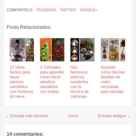
COMPÁRTELO:
FACEBOOK
TWITTER
GOOGLE+
Posts Relacionados:
12 Ideas
2 Tutoriales
Haz
Aprende
fáciles para
para aprender
hermosos
cómo decorar
hacer
cómo hacer
adornos
botellas de
adornos
arbolitos
navideños
vidrio
navideños
navideños
con la
recicladas
con muñecos
con mallas
técnica de
para navidad
de nieve
cartonaje
← Entrada más reciente
Inicio
Entrada antigua →
14 comentarios: