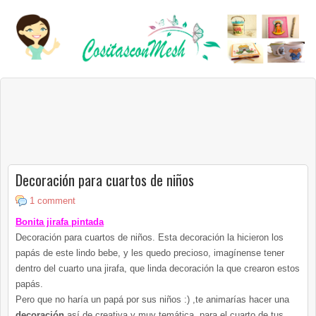
Decoración para cuartos de niños
1 comment
Bonita jirafa pintada
Decoración para cuartos de niños. Esta decoración la hicieron los
papás de este lindo bebe, y les quedo precioso,
imagínense
tener
dentro del cuarto una jirafa, que linda decoración la que crearon estos
papás.
Pero que no haría un papá por sus niños :) ,te
animarías
hacer una
decoración
así
de creativa y muy temática para el cuarto de tus