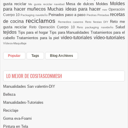
Moldes
gusta reciclar
Mesa de dulces
Moldes
Me gusta reciclar navidad
para hacer muñecos
Muchas ideas para hacer
Operación
nav
recetas
Peinados paso a paso
Cuerpo 10
Packaging navideño
Piedras Pintadas
reciclamos
de cocina
Reto me
Remedios caseros
Reto fiestas DIY
gusta reciclar
Salud
Reto Operación Cuerpo 10
Reto packaging navideño
tejidos
Tips para el hogar
Tips para Manualidades
Tratamientos para el
video-tutoriales
vídeo-tutoriales
cabello
Tratamientos para la piel
Vídeos-Maquillaje
Popular
Tags
Blog Archives
LO MEJOR DE COSITASCONMESH
Manualidades San valentin-DIY
Belleza
Manualidades-Tutoriales
Reciclaje
Goma eva-Foami
Pintura en Tela