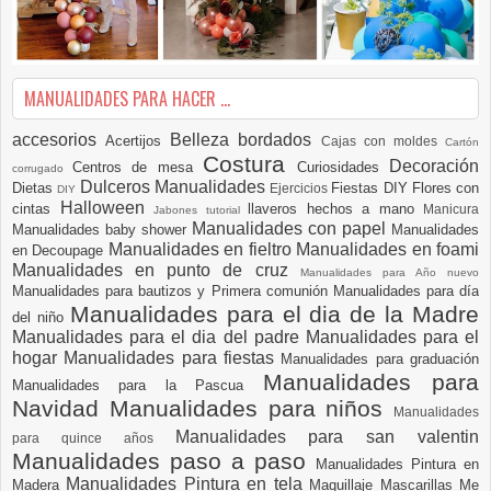
MANUALIDADES PARA HACER ...
accesorios
Belleza
bordados
Acertijos
Cajas con moldes
Cartón
Costura
Decoración
Centros de mesa
Curiosidades
corrugado
Dulceros Manualidades
Dietas
Fiestas DIY
Flores con
Ejercicios
DIY
Halloween
cintas
llaveros hechos a mano
Manicura
Jabones tutorial
Manualidades con papel
Manualidades baby shower
Manualidades
Manualidades en fieltro
Manualidades en foami
en Decoupage
Manualidades en punto de cruz
Manualidades para Año nuevo
Manualidades para bautizos y Primera comunión
Manualidades para día
Manualidades para el dia de la Madre
del niño
Manualidades para el dia del padre
Manualidades para el
hogar
Manualidades para fiestas
Manualidades para graduación
Manualidades para
Manualidades para la Pascua
Navidad
Manualidades para niños
Manualidades
Manualidades para san valentin
para quince años
Manualidades paso a paso
Manualidades Pintura en
Manualidades Pintura en tela
Madera
Maquillaje
Mascarillas
Me