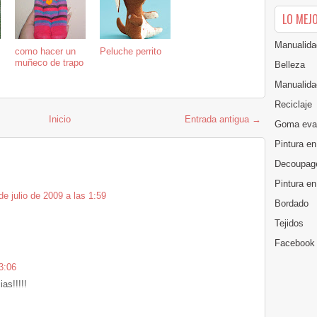
LO MEJ
Manualida
como hacer un
Peluche perrito
muñeco de trapo
Belleza
Manualida
Reciclaje
Inicio
Entrada antigua →
Goma eva
Pintura en
Decoupag
Pintura e
de julio de 2009 a las 1:59
Bordado
Tejidos
Facebook
 3:06
as!!!!!