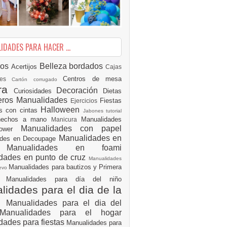
DADES PARA HACER ...
ios
Belleza
bordados
Acertijos
Cajas
Centros de mesa
des
Cartón corrugado
ura
Decoración
Curiosidades
Dietas
eros Manualidades
Fiestas
Ejercicios
Halloween
es con cintas
Jabones tutorial
 hechos a mano
Manualidades
Manicura
Manualidades con papel
hower
Manualidades en
ades en Decoupage
ro
Manualidades en foami
dades en punto de cruz
Manualidades
Manualidades para bautizos y Primera
uevo
ón
Manualidades para día del niño
idades para el dia de la
e
Manualidades para el dia del
Manualidades para el hogar
dades para fiestas
Manualidades para