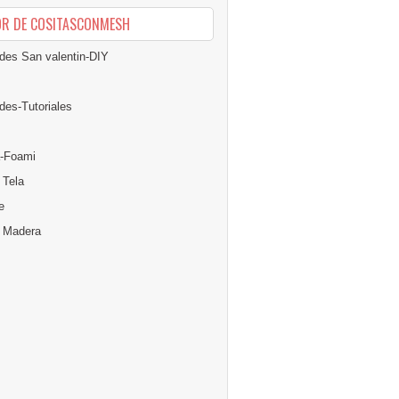
OR DE COSITASCONMESH
des San valentin-DIY
des-Tutoriales
-Foami
 Tela
e
n Madera