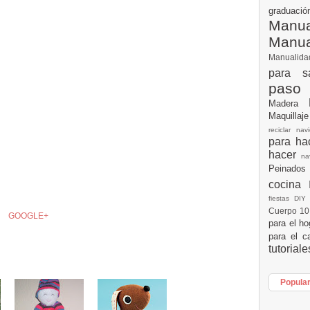
graduac
Manua
Manu
Manualid
para s
paso
Madera
Maquillaj
reciclar na
para h
hacer
n
Peinados
cocina
fiestas DI
Cuerpo 1
GOOGLE+
para el h
para el c
tutorial
Popula