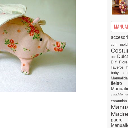
MANUALI
accesor
con mol
Cost
Dulc
DIY
DIY
Flor
llaveros
baby s
Manualid
fielt
Manuali
para Año n
comuni
Manual
Madr
padre
Manuali