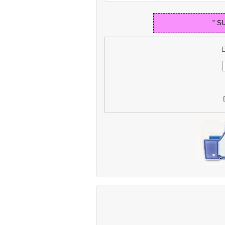
" S
E