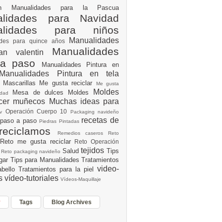
ión
Manualidades para la Pascua
lidades para Navidad
alidades para niños
Manualidades
ades para quince años
Manualidades
an valentin
 a paso
Manualidades Pintura en
Manualidades Pintura en tela
e
Mascarillas
Me gusta reciclar
Me gusta
Moldes
Mesa de dulces
Moldes
vidad
acer muñecos
Muchas ideas para
Operación Cuerpo 10
av
Packaging navideño
recetas de
 paso a paso
Piedras Pintadas
reciclamos
Remedios caseros
Reto
Reto me gusta reciclar
Reto Operación
Y
tejidos
Salud
Tips
0
Reto packaging navideño
ogar
Tips para Manualidades
Tratamientos
video-
abello
Tratamientos para la piel
es
vídeo-tutoriales
Vídeos-Maquillaje
r
Tags
Blog Archives