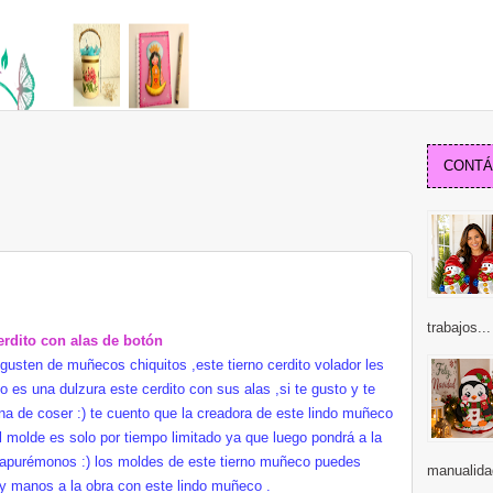
CONTÁC
trabajos...
erdito
con alas de botón
 gusten de muñecos chiquitos ,este tierno
cerdito
volador les
no es una
dulzura
este
cerdito
con sus alas ,si te gusto y te
na de coser :) te cuento que la creadora de este lindo muñeco
l molde es solo por tiempo limitado ya que luego
pondrá
a la
apurémonos
:) los moldes de este tierno muñeco puedes
manualida
y manos a la obra con este lindo muñeco .