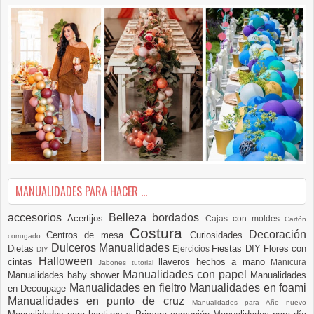
MANUALIDADES PARA HACER ...
accesorios
Belleza
bordados
Acertijos
Cajas con moldes
Cartón
Costura
Decoración
Centros de mesa
Curiosidades
corrugado
Dulceros Manualidades
Dietas
Fiestas DIY
Flores con
Ejercicios
DIY
Halloween
cintas
llaveros hechos a mano
Manicura
Jabones tutorial
Manualidades con papel
Manualidades baby shower
Manualidades
Manualidades en fieltro
Manualidades en foami
en Decoupage
Manualidades en punto de cruz
Manualidades para Año nuevo