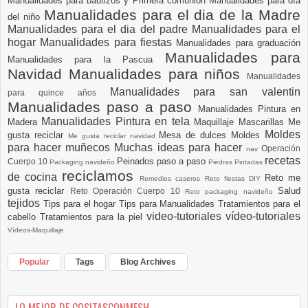
Manualidades para bautizos y Primera comunión
Manualidades para día
Manualidades para el dia de la Madre
del niño
Manualidades para el dia del padre
Manualidades para el
hogar
Manualidades para fiestas
Manualidades para graduación
Manualidades para
Manualidades para la Pascua
Navidad
Manualidades para niños
Manualidades
Manualidades para san valentin
para quince años
Manualidades paso a paso
Manualidades Pintura en
Manualidades Pintura en tela
Madera
Maquillaje
Mascarillas
Me
Moldes
gusta reciclar
Mesa de dulces
Moldes
Me gusta reciclar navidad
para hacer muñecos
Muchas ideas para hacer
Operación
nav
recetas
Peinados paso a paso
Cuerpo 10
Packaging navideño
Piedras Pintadas
reciclamos
de cocina
Reto me
Remedios caseros
Reto fiestas DIY
gusta reciclar
Salud
Reto Operación Cuerpo 10
Reto packaging navideño
tejidos
Tips para el hogar
Tips para Manualidades
Tratamientos para el
video-tutoriales
vídeo-tutoriales
cabello
Tratamientos para la piel
Vídeos-Maquillaje
Popular
Tags
Blog Archives