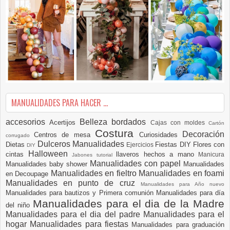
MANUALIDADES PARA HACER ...
accesorios
Belleza
bordados
Acertijos
Cajas con moldes
Cartón
Costura
Decoración
Centros de mesa
Curiosidades
corrugado
Dulceros Manualidades
Dietas
Fiestas DIY
Flores con
Ejercicios
DIY
Halloween
cintas
llaveros hechos a mano
Manicura
Jabones tutorial
Manualidades con papel
Manualidades baby shower
Manualidades
Manualidades en fieltro
Manualidades en foami
en Decoupage
Manualidades en punto de cruz
Manualidades para Año nuevo
Manualidades para bautizos y Primera comunión
Manualidades para día
Manualidades para el dia de la Madre
del niño
Manualidades para el dia del padre
Manualidades para el
hogar
Manualidades para fiestas
Manualidades para graduación