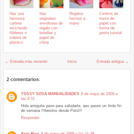
Haz una
Haz
Regalos
Centros de
hermosa
originales
hechos a
mesa de
cartera
envolturas de
mano
papel con
reciclando
regalo con
forma de
fólderes o
botellas y
jarrón tutorial
sobres de
papel de
plástico
china
← Entrada más reciente
Inicio
Entrada antigua →
2 comentarios:
YOSSY SOSA MANUALIDADES
8 de mayo de 2009 a
las 9:31
Hola amiguita pase para saludarte, qeu pases un lindo fin
de semana !!!besitos desde Perú!!!
Responder
Anni Rios
8 de mayo de 2009 a las 11:38