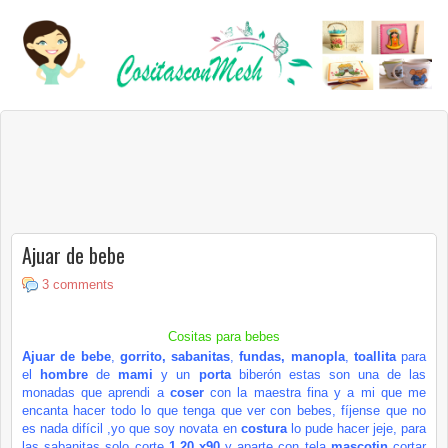
Ajuar de bebe
3 comments
Cositas para bebes
Ajuar de bebe
,
gorrito
,
sabanitas
,
fundas, manopla
,
toallita
para
el
hombre
de
mami
y un
porta
biberón
estas son una de las
monadas que
aprendi
a
coser
con la maestra fina
y
a mi
que me
encanta hacer
todo
lo que tenga que ver con bebes,
fíjense
que no
es nada
difícil
,yo que soy novata en
costura
lo pude hacer
jeje
, para
las
sabanitas
solo corte
1.20 x90
y aparte con tela
mascotin
cortar