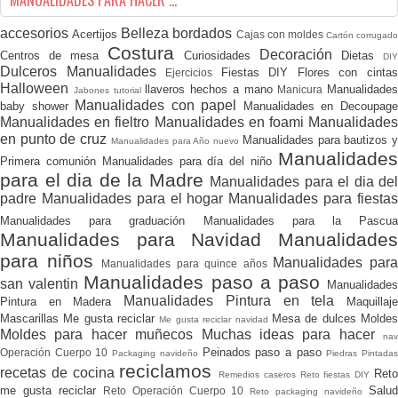
MANUALIDADES PARA HACER ...
accesorios
Belleza
bordados
Acertijos
Cajas con moldes
Cartón corrugado
Costura
Decoración
Centros de mesa
Curiosidades
Dietas
DI
Dulceros Manualidades
Fiestas DIY
Flores con cinta
Ejercicios
Halloween
llaveros hechos a mano
Manualidades
Manicura
Jabones tutorial
Manualidades con papel
baby shower
Manualidades en Decoupag
Manualidades en fieltro
Manualidades en foami
Manualidades
en punto de cruz
Manualidades para bautizos 
Manualidades para Año nuevo
Manualidade
Primera comunión
Manualidades para día del niño
para el dia de la Madre
Manualidades para el dia del
padre
Manualidades para el hogar
Manualidades para fiesta
Manualidades para graduación
Manualidades para la Pascua
Manualidades para Navidad
Manualidades
para niños
Manualidades par
Manualidades para quince años
Manualidades paso a paso
san valentin
Manualidade
Manualidades Pintura en tela
Pintura en Madera
Maquillaj
Mascarillas
Me gusta reciclar
Mesa de dulces
Molde
Me gusta reciclar navidad
Moldes para hacer muñecos
Muchas ideas para hacer
nav
Peinados paso a paso
Operación Cuerpo 10
Packaging navideño
Piedras Pintada
reciclamos
recetas de cocina
Ret
Remedios caseros
Reto fiestas DIY
me gusta reciclar
Salu
Reto Operación Cuerpo 10
Reto packaging navideño