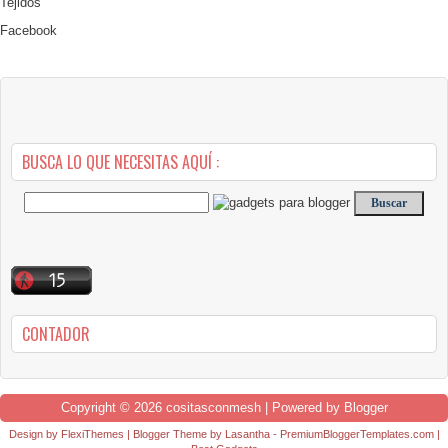
Tejidos
Facebook
BUSCA LO QUE NECESITAS AQUÍ :
CONTADOR
Copyright ©
2026
cositasconmesh
| Powered by
Blogger
Design by
FlexiThemes
| Blogger Theme by
Lasantha
-
PremiumBloggerTemplates.com
|