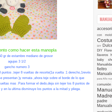
MANUALI
accesor
con mol
Cost
Dulc
DIY
ento como hacer esta manopla
DIY
Flor
llaveros
50
gr
de estambre mediano de grosor
baby s
agujas 3 1/2
Manualid
gancho numero 3
fielt
 puntos ,tejer 8 vueltas de resorte(1a vuelta :1 derecho,1
revés
Manuali
e presentan )y remata ,ahora teje sobre el borde de lo que
para Año n
ueltas mas .Para formar el dedo,deja sin tejer los 8 puntos de
comuni
Manual
 y en la ultima disminuye los puntos a la mitad y pliega.
Madr
padre
Manuali
graduac