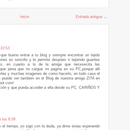
Inicio
Entrada antigua →
 10:53
que bueno entrar a tu blog y siempre encontrar un tejido
tones es sencillo y te permite despúes ir tejiendo guantes
ones, en cuanto a lo de la amiga que necesecita las
g que pena que no cargue mi pagina en su PC,porque alli
erlas y muchas imagenes de como hacerlo, en todo caso el
os puede ver tambien en el Blog de nuestra amiga ZITA en
pot.com/
ección y que pueda acceder a ella desde su PC, CARIÑOS Y
a las 8:09
s el tiempo, yo sigo con la duda, ya dime estas esperando