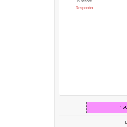
un besote
Responder
" S
E