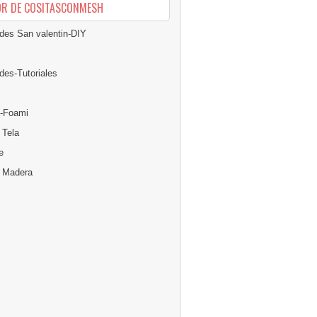
OR DE COSITASCONMESH
des San valentin-DIY
des-Tutoriales
-Foami
 Tela
e
n Madera