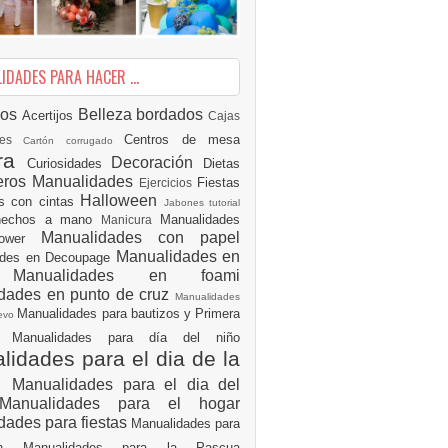
DADES PARA HACER ...
ios
Belleza
bordados
Acertijos
Cajas
Centros de mesa
des
Cartón corrugado
ura
Decoración
Curiosidades
Dietas
eros Manualidades
Fiestas
Ejercicios
Halloween
es con cintas
Jabones tutorial
 hechos a mano
Manualidades
Manicura
Manualidades con papel
hower
Manualidades en
ades en Decoupage
ro
Manualidades en foami
dades en punto de cruz
Manualidades
Manualidades para bautizos y Primera
uevo
ón
Manualidades para día del niño
idades para el dia de la
e
Manualidades para el dia del
Manualidades para el hogar
dades para fiestas
Manualidades para
ión
Manualidades para la Pascua