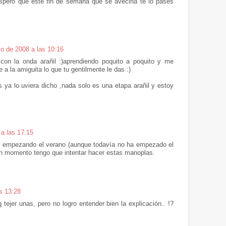
espero que este fin de semana que se avecina te lo pases
io de 2008 a las 10:16
 con la onda arañil :)aprendiendo poquito a poquito y me
 a la amiguita lo que tu gentilmente le das :)
a lo uviera dicho ,nada solo es una etapa arañil y estoy
 a las 17:15
 empezando el verano (aunque todavía no ha empezado el
ún momento tengo que intentar hacer estas manoplas.
as 13:28
 tejer unas, pero no logro entender bien la explicación.. !?