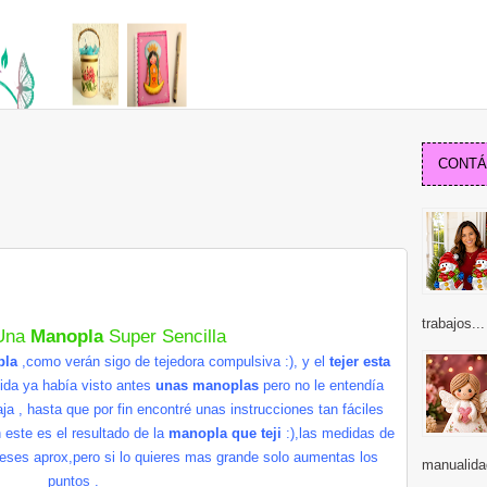
CONTÁC
trabajos...
 Una
Manopla
Super
Sencilla
pla
,como
verán
sigo de tejedora compulsiva :), y el
tejer esta
ida
ya
había
visto antes
unas manoplas
pero no le
entendía
aja
, hasta que por fin
encontré
unas instrucciones tan
fáciles
n
este es el resultado de la
manopla que
teji
:),las medidas de
meses
aprox
,pero si lo quieres mas grande solo aumentas los
manualidad
puntos .