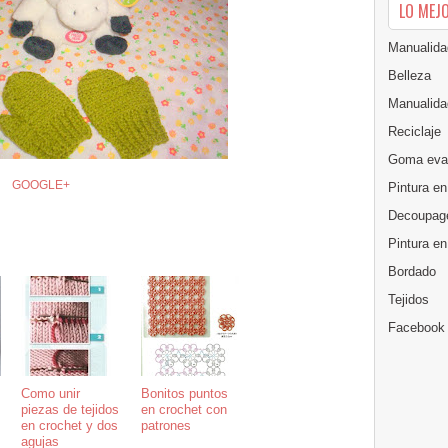
LO MEJ
Manualida
Belleza
Manualida
Reciclaje
Goma eva
GOOGLE+
Pintura en
Decoupag
Pintura e
Bordado
Tejidos
Facebook
Como unir
Bonitos puntos
piezas de tejidos
en crochet con
en crochet y dos
patrones
agujas