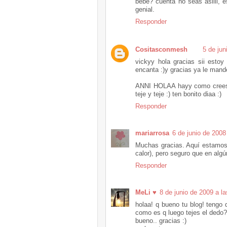
bebe? cuenta no seas asiiii, 
genial.
Responder
Cositasconmesh
5 de jun
vickyy hola gracias sii estoy
encanta :)y gracias ya le mande
ANNI HOLAA hayy como crees y
teje y teje :) ten bonito diaa :)
Responder
mariarrosa
6 de junio de 2008
Muchas gracias. Aquí estamos
calor), pero seguro que en alg
Responder
MeLi ♥
8 de junio de 2009 a l
holaa! q bueno tu blog! tengo q
como es q luego tejes el dedo?
bueno.. gracias :)