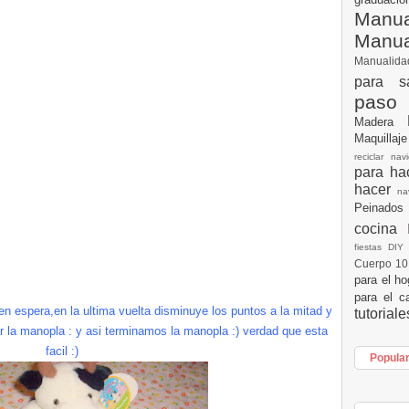
Manua
Manu
Manualid
para s
paso
Madera
Maquillaj
reciclar na
para h
hacer
n
Peinados
cocina
fiestas DI
Cuerpo 1
para el h
para el c
 en espera,en la ultima vuelta disminuye los puntos a la mitad y
tutorial
rar la manopla : y asi terminamos la manopla :) verdad que esta
facil :)
Popula