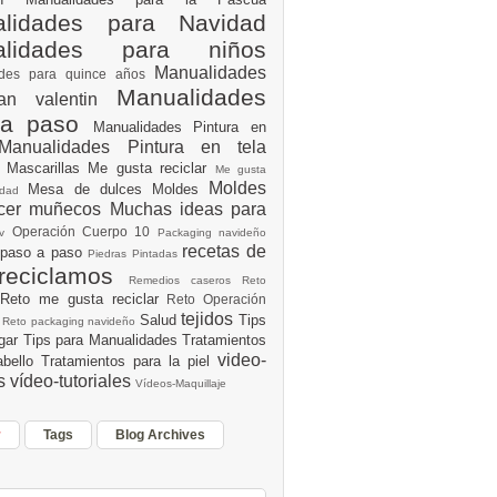
lidades para Navidad
alidades para niños
Manualidades
ades para quince años
Manualidades
an valentin
 a paso
Manualidades Pintura en
Manualidades Pintura en tela
e
Mascarillas
Me gusta reciclar
Me gusta
Moldes
Mesa de dulces
Moldes
vidad
acer muñecos
Muchas ideas para
Operación Cuerpo 10
av
Packaging navideño
recetas de
 paso a paso
Piedras Pintadas
reciclamos
Remedios caseros
Reto
Reto me gusta reciclar
Reto Operación
Y
tejidos
Salud
Tips
0
Reto packaging navideño
ogar
Tips para Manualidades
Tratamientos
video-
abello
Tratamientos para la piel
es
vídeo-tutoriales
Vídeos-Maquillaje
r
Tags
Blog Archives