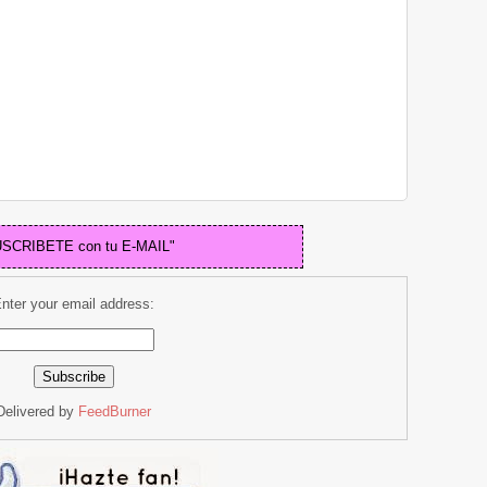
USCRIBETE con tu E-MAIL"
nter your email address:
Delivered by
FeedBurner