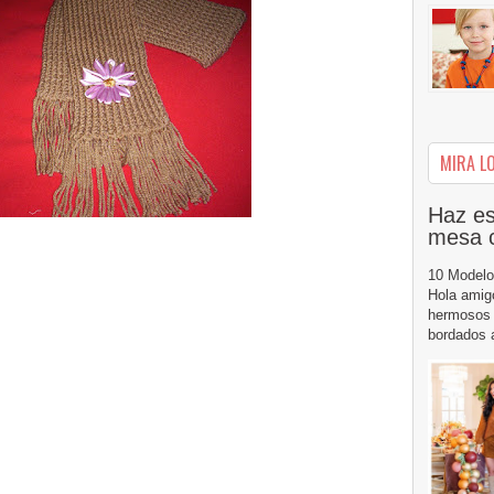
MIRA LO
Haz es
mesa 
10 Modelo
Hola amig
hermosos 
bordados a