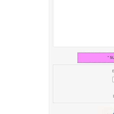
" S
E