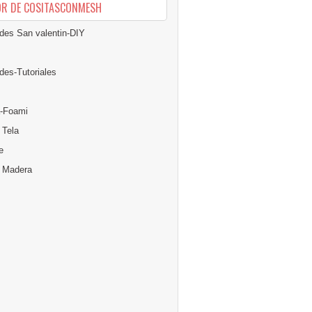
OR DE COSITASCONMESH
des San valentin-DIY
des-Tutoriales
-Foami
 Tela
e
n Madera