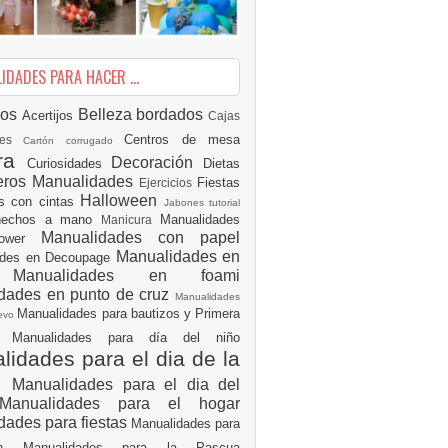
DADES PARA HACER ...
ios
Belleza
bordados
Acertijos
Cajas
Centros de mesa
des
Cartón corrugado
ura
Decoración
Curiosidades
Dietas
eros Manualidades
Fiestas
Ejercicios
Halloween
es con cintas
Jabones tutorial
 hechos a mano
Manualidades
Manicura
Manualidades con papel
hower
Manualidades en
ades en Decoupage
ro
Manualidades en foami
dades en punto de cruz
Manualidades
Manualidades para bautizos y Primera
uevo
ón
Manualidades para día del niño
idades para el dia de la
e
Manualidades para el dia del
Manualidades para el hogar
dades para fiestas
Manualidades para
ión
Manualidades para la Pascua