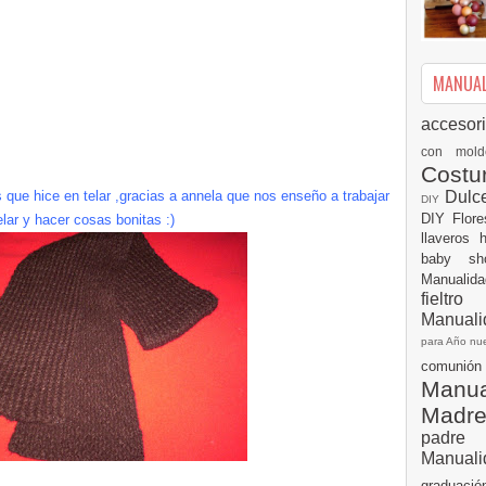
MANUALI
accesor
con mol
Cost
Dulc
 que hice en telar ,gracias a annela que nos enseño a trabajar
DIY
DIY
Flor
elar y hacer cosas bonitas :)
llaveros
baby s
Manualid
fielt
Manuali
para Año n
comuni
Manual
Madr
padre
Manuali
graduac