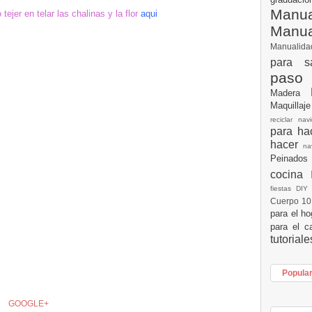
Manua
tejer en telar las chalinas y la flor
aqui
Manu
Manualid
para s
paso
Madera
Maquillaj
reciclar na
para h
hacer
n
Peinados
cocina
fiestas DI
Cuerpo 1
para el h
para el c
tutorial
Popula
GOOGLE+