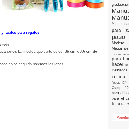
graduac
Manua
Manu
Manualid
para s
 fáciles para regalos
paso
Madera
salmón.
Maquillaj
ada color.
La medida que corte es de,
36 cm x 3.6 cm de
reciclar na
para h
hacer
r cada color, seguido haremos los lazos.
n
Peinados
cocina
fiestas DI
Cuerpo 1
para el h
para el c
tutorial
Popula