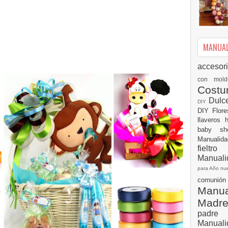
MANUALI
accesor
con mol
Cost
Dulc
DIY
DIY
Flor
llaveros
baby s
Manualid
fielt
Manuali
para Año n
comuni
Manual
Madr
padre
Manuali