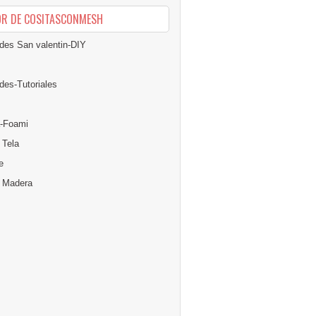
OR DE COSITASCONMESH
des San valentin-DIY
des-Tutoriales
-Foami
 Tela
e
n Madera