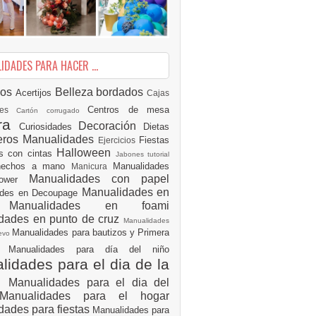
DADES PARA HACER ...
ios
Belleza
bordados
Acertijos
Cajas
Centros de mesa
des
Cartón corrugado
ura
Decoración
Curiosidades
Dietas
eros Manualidades
Fiestas
Ejercicios
Halloween
es con cintas
Jabones tutorial
 hechos a mano
Manualidades
Manicura
Manualidades con papel
hower
Manualidades en
ades en Decoupage
ro
Manualidades en foami
dades en punto de cruz
Manualidades
Manualidades para bautizos y Primera
uevo
ón
Manualidades para día del niño
idades para el dia de la
e
Manualidades para el dia del
Manualidades para el hogar
dades para fiestas
Manualidades para