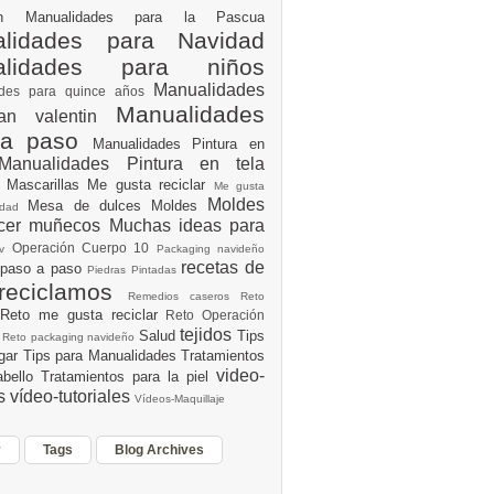
ión
Manualidades para la Pascua
lidades para Navidad
alidades para niños
Manualidades
ades para quince años
Manualidades
an valentin
 a paso
Manualidades Pintura en
Manualidades Pintura en tela
e
Mascarillas
Me gusta reciclar
Me gusta
Moldes
Mesa de dulces
Moldes
vidad
acer muñecos
Muchas ideas para
Operación Cuerpo 10
av
Packaging navideño
recetas de
 paso a paso
Piedras Pintadas
reciclamos
Remedios caseros
Reto
Reto me gusta reciclar
Reto Operación
Y
tejidos
Salud
Tips
0
Reto packaging navideño
ogar
Tips para Manualidades
Tratamientos
video-
abello
Tratamientos para la piel
es
vídeo-tutoriales
Vídeos-Maquillaje
r
Tags
Blog Archives