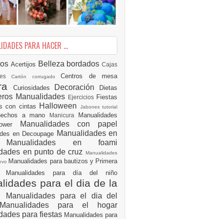
DADES PARA HACER ...
ios
Belleza
bordados
Acertijos
Cajas
Centros de mesa
des
Cartón corrugado
ura
Decoración
Curiosidades
Dietas
eros Manualidades
Fiestas
Ejercicios
Halloween
es con cintas
Jabones tutorial
 hechos a mano
Manualidades
Manicura
Manualidades con papel
hower
Manualidades en
ades en Decoupage
ro
Manualidades en foami
dades en punto de cruz
Manualidades
Manualidades para bautizos y Primera
uevo
ón
Manualidades para día del niño
idades para el dia de la
e
Manualidades para el dia del
Manualidades para el hogar
dades para fiestas
Manualidades para