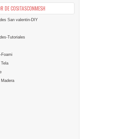
OR DE COSITASCONMESH
des San valentin-DIY
des-Tutoriales
-Foami
 Tela
e
n Madera