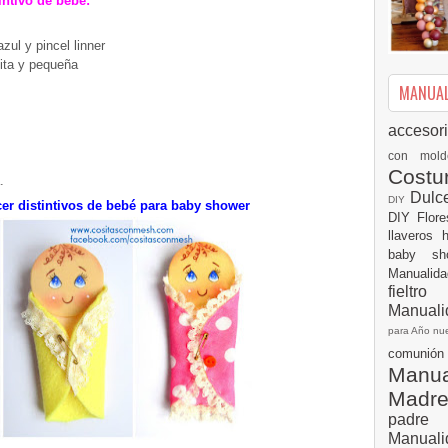
intivo de bebé:
azul y pincel linner
ita y pequeña
MANUALI
accesor
con mol
Cost
.
Dulc
DIY
r distintivos de bebé para baby shower
DIY
Flor
llaveros
baby s
Manualid
fielt
Manuali
para Año n
comuni
Manual
Madr
padre
Manuali