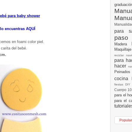
graduac
Manua
bebé para baby shower
Manu
Manualid
lo encuentras AQUÍ
para s
paso
cemos en foami color piel.
Madera
 carita del bebé.
Maquillaj
 cm.
reciclar na
para h
hacer
n
Peinados
cocina
fiestas DI
Cuerpo 1
para el h
para el c
tutorial
Popula