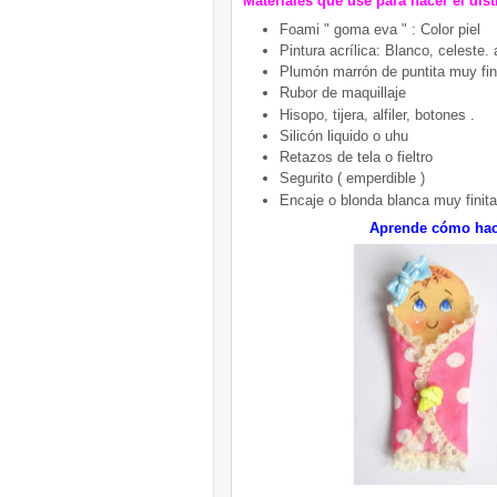
Materiales que usé para hacer el dist
Foami " goma eva " : Color piel
Pintura acrílica: Blanco, celeste. 
Plumón marrón de puntita muy fin
Rubor de maquillaje
Hisopo, tijera, alfiler, botones .
Silicón liquido o uhu
Retazos de tela o fieltro
Segurito ( emperdible )
Encaje o blonda blanca muy finita
Aprende cómo hace