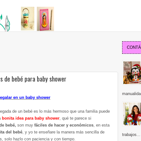
CONTÁC
os de bebé para baby shower
manualida
regalar en un baby shower
 llegada de un bebé es lo más hermoso que una familia puede
a
bonita idea para baby shower
, qué te parece si
de bebé,
son muy
fáciles de hacer y económicos
, en esta
ita del bebé
, y yo te enseñare la manera más sencilla de
trabajos...
s, solo hazlo con paciencia y con tiempo.