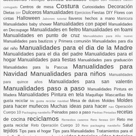
Costura
Decoración
Centros de mesa
Curiosidades
corrugado
Dulceros Manualidades
Dietas
Fiestas DIY
Flores con
Ejercicios
DIY
Halloween
cintas
llaveros hechos a mano
Manicura
Jabones tutorial
Manualidades con papel
Manualidades baby shower
Manualidades
Manualidades en fieltro
Manualidades en foami
en Decoupage
Manualidades en punto de cruz
Manualidades para Año nuevo
Manualidades para bautizos y Primera comunión
Manualidades para día
Manualidades para el dia de la Madre
del niño
Manualidades para el dia del padre
Manualidades para el
hogar
Manualidades para fiestas
Manualidades para graduación
Manualidades para
Manualidades para la Pascua
Navidad
Manualidades para niños
Manualidades
Manualidades para san valentin
para quince años
Manualidades paso a paso
Manualidades Pintura en
Manualidades Pintura en tela
Madera
Maquillaje
Mascarillas
Me
Moldes
gusta reciclar
Mesa de dulces
Moldes
Me gusta reciclar navidad
para hacer muñecos
Muchas ideas para hacer
Operación
nav
recetas
Peinados paso a paso
Cuerpo 10
Packaging navideño
Piedras Pintadas
reciclamos
de cocina
Reto me
Remedios caseros
Reto fiestas DIY
gusta reciclar
Salud
Reto Operación Cuerpo 10
Reto packaging navideño
tejidos
Tips para el hogar
Tips para Manualidades
Tratamientos para el